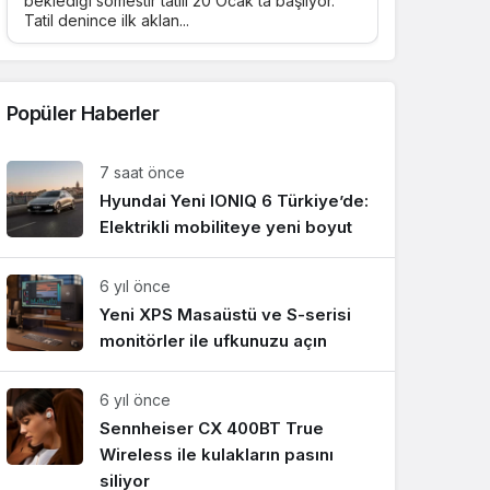
beklediği sömestir tatili 20 Ocak’ta başlıyor.
Tatil denince ilk aklan...
Sistem Modu
Sistem modunu seçin.
Popüler Haberler
7 saat önce
Hyundai Yeni IONIQ 6 Türkiye’de:
Elektrikli mobiliteye yeni boyut
6 yıl önce
Yeni XPS Masaüstü ve S-serisi
monitörler ile ufkunuzu açın
6 yıl önce
Sennheiser CX 400BT True
Wireless ile kulakların pasını
siliyor