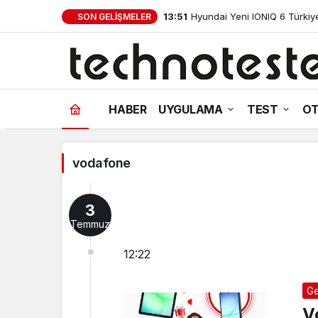
13:51
Hyundai Yeni IONIQ 6 Türkiye’
SON GELIŞMELER
vodafone
HABER
UYGULAMA
TEST
OT
Haberleri
vodafone
3
Temmuz
12:22
Ge
V