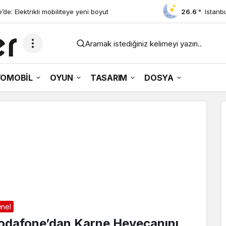
de: Elektrikli mobiliteye yeni boyut
26.6 °
Istanb
Aramak istediğiniz kelimeyi yazın..
OMOBİL
OYUN
TASARIM
DOSYA
nel
odafone’dan Karne Heyecanını