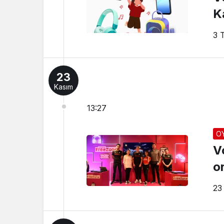
K
3 
23
Kasım
13:27
O
V
or
23