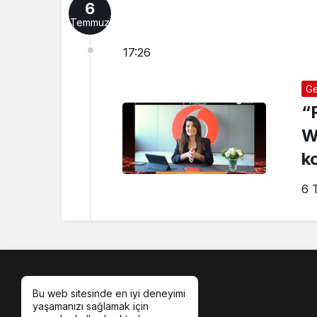
6
Temmuz
17:26
Ge
“
W
k
6 
Bu web sitesinde en iyi deneyimi
yaşamanızı sağlamak için