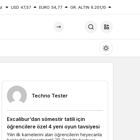
ul
USD
47,57
EURO
54,77
GR. ALTIN
6.201,10
Mod
değiştir
Yazarlarımız
Techno Tester
Gündüz Modu
Gündüz modunu seçin.
Excalibur’dan sömestir tatili için
Gece Modu
öğrencilere özel 4 yeni oyun tavsiyesi
Gece modunu seçin.
Yılın ilk karnelerini alan öğrencilerin heyecanla