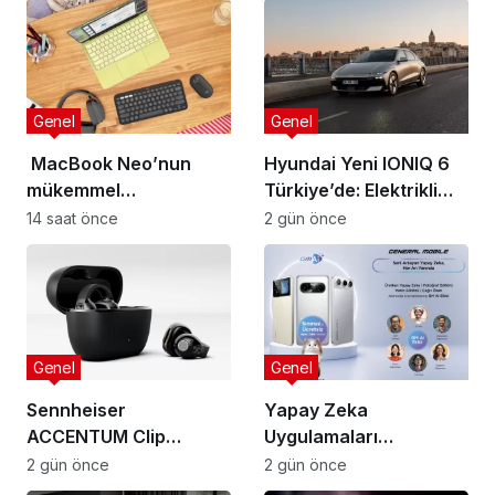
Genel
Genel
MacBook Neo’nun
Hyundai Yeni IONIQ 6
mükemmel
Türkiye’de: Elektrikli
tamamlayıcısı: Logitech
mobiliteye yeni boyut
14 saat önce
2 gün önce
aksesuar koleksiyonu
Genel
Genel
Sennheiser
Yapay Zeka
ACCENTUM Clip
Uygulamaları
Türkiye’de: Açık kulak
Değiştiriyor: Tek
2 gün önce
2 gün önce
teknolojisinde yeni
Arayüz Çağı Başladı