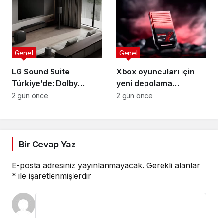
standart
Genel
Genel
LG Sound Suite
Xbox oyuncuları için
Türkiye’de: Dolby
yeni depolama
Atmos FlexConnect ile
çözümü: SanDisk
2 gün önce
2 gün önce
Ev Sinemasında Devrim
Optimus GX C50
Bir Cevap Yaz
E-posta adresiniz yayınlanmayacak.
Gerekli alanlar
*
ile işaretlenmişlerdir