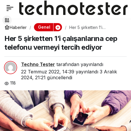
Logitech G Pro X
0
Paylaş
Superlight
Genel
Haberler
Her 5 şirketten 1’i
çalışanlarına cep telefonu
Her 5 şirketten 1’i çalışanlarına cep
vermeyi tercih ediyor
Mouse’un pembe rengi
telefonu vermeyi tercih ediyor
satışa sunuldu
Techno Tester
tarafından yayınlandı
22 Temmuz 2022, 14:39
yayınlandı
3 Aralık
2024, 21:21
güncellendi
118