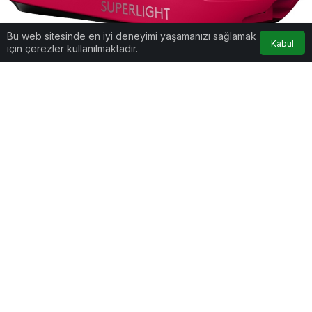
Bu web sitesinde en iyi deneyimi yaşamanızı sağlamak
Kabul
için çerezler kullanılmaktadır.
Google'da Abone Ol
0
Paylaş
Oyun deneyimini en üst seviyeye taşımak için
tasarlanan Pro X Superlight, dünyanın en iyi e-
spor oyuncuları tarafından tercih ediliyor. Sıfır
takılma fonksiyonu, ultra hafifliği ve gelişmiş
hassasiyet özellikleri sayesinde oyun tutkunlarının
beğenisini toplayan ürün, siyah ve beyaz renk
seçeneklerinden sonra şimdi de pembe rengiyle
satışa sunuldu. Oyunseverler tarafından heyecanla
beklenen ürün, sınırlı sayıda olmak üzere Vatan
Bilgisayar mağazalarından ve internet sitesi