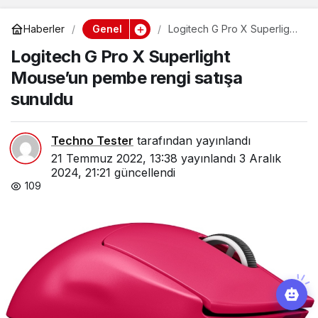
Genel
Haberler
Logitech G Pro X Superlight
Mouse’un pembe rengi
Logitech G Pro X Superlight
satışa sunuldu
Mouse’un pembe rengi satışa
sunuldu
Techno Tester
tarafından yayınlandı
21 Temmuz 2022, 13:38
yayınlandı
3 Aralık
2024, 21:21
güncellendi
109