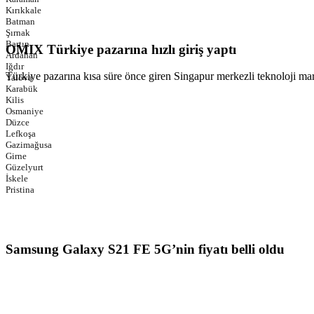
Kırıkkale
Batman
Şırnak
Bartın
OMIX Türkiye pazarına hızlı giriş yaptı
Ardahan
Iğdır
Türkiye pazarına kısa süre önce giren Singapur merkezli teknoloji m
Yalova
Karabük
Kilis
Osmaniye
Düzce
Lefkoşa
Gazimağusa
Girne
Güzelyurt
İskele
Pristina
Samsung Galaxy S21 FE 5G’nin fiyatı belli oldu