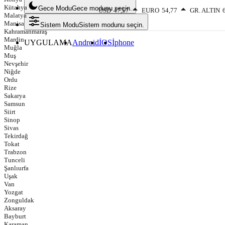
Kütahya
Gece Modu
Gece modunu seçin.
USD
47,57
EURO
54,77
GR. ALTIN
Malatya
Manisa
Sistem Modu
Sistem modunu seçin.
Kahramanmaraş
Mardin
UYGULAMA
Android
İOS
İphone
Muğla
Muş
Nevşehir
Niğde
Ordu
Rize
Sakarya
Samsun
Siirt
Sinop
Sivas
Tekirdağ
Tokat
Trabzon
Tunceli
Şanlıurfa
Uşak
Van
Yozgat
Zonguldak
Aksaray
Bayburt
Karaman