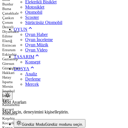
Elektrikli Bisiklet
Burdur
Motosiklet
Bursa
Otomobil
Çanakkale
Scooter
Çankırı
Sürücüsüz Otomobil
Çorum
Denizli
OYUN
Diyarbakır
Oyun Haber
Edirne
Oyun İnceleme
Elazığ
Oyun Müzik
Erzincan
Oyun Video
Erzurum
Eskişehir
TASARIM
Gaziantep
Konsept
Giresun
Gümüşhane
DOSYA
Hakkari
Analiz
Hatay
Derleme
Isparta
Mercek
Mersin
İstanbul
İzmir
Kars
Mod
Mod Ayarları
Kastamonu
değiştir
Kayseri
Mod seçin, deneyimini kişiselleştirin.
Kırklareli
Kırşehir
Kocaeli
Gündüz Modu
Gündüz modunu seçin.
Konya