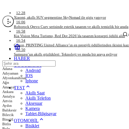
Son Gelişmeler
12:28
Xiaomi, akıllı SUV segmentine SkyNomad ile giriş yapıyor
16:06
Android
Roborock Qrevo Curv serisinde estetik tasarım ve akıllı temizlik bir arada
16:58
Kia Vision Meta Turismo, Red Dot 2026’da tasarım konsepti ödülü aldı
Haberleri
16:54
Canon, PRINTING United Alliance’ın en prestijli ödüllerinden ikisini ka
16:50
Samsung’un akıllı gözlükleri: Teknoloji ve moda bir araya geliyor
HABER
UYGULAMA
Adana
Android
Adıyaman
İOS
Afyonkarahisar
İphone
Ağrı
Amasya
TEST
Ankara
Akıllı Saat
Antalya
Akıllı Telefon
Artvin
Aksesuar
Aydın
Kamera
Balıkesir
Tablet-Bilgisayar
Bilecik
Bingöl
OTOMOBİL
Bitlis
Bisiklet
Bolu