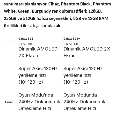
sunulması planlanıyor. Cihaz, Phantom Black, Phantom
White, Green, Burgundy renk alternatifleri; 128GB,
256GB ve 512GB hafıza seçenekleri, 8GB ve 12GB RAM
özellikleri ile satışa sunulacak.
Galaxy S22
Galaxy S22+
6.1inç FHD+
6.6inç FHD+
Dinamik AMOLED
Dinamik AMOLED 2X
2X Ekran
Ekran
Süper Akıcı 120Hz
Süper Akıcı 120Hz
yenileme hızı
yenileme hızı
(10~120Hz)
(10~120Hz)
Oyun Modu’nda
Oyun Modunda
240Hz Dokunmatik
240Hz Dokunmatik
Ekran
Örnekleme Hızı
Örnekleme Hızı