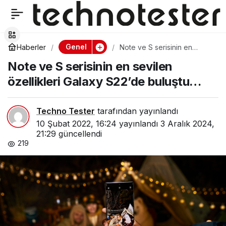
Sevginizi anlatmanın en
0
Paylaş
“teknolojik’’ yolu
Genel
Haberler
Note ve S serisinin en
sevilen özellikleri Galaxy
Note ve S serisinin en sevilen
S22’de buluştu…
Logitech’te
özellikleri Galaxy S22’de buluştu…
Techno Tester
tarafından yayınlandı
10 Şubat 2022, 16:24
yayınlandı
3 Aralık 2024,
21:29
güncellendi
219