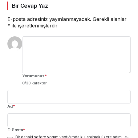
Bir Cevap Yaz
E-posta adresiniz yayınlanmayacak.
Gerekli alanlar
*
ile işaretlenmişlerdir
Yorumunuz
*
0
/30 karakter
Ad
*
E-Posta
*
Bir dahaki sefere yorum yaptığımda kullanılmak üzere adımı, e-