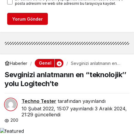
posta adresimi ve web site adresimi bu tarayıcıya kaydet.
Yorum Gönder
Genel
Haberler
Sevginizi anlatmanın en
“teknolojik’’ yolu
Sevginizi anlatmanın en “teknolojik’’
Logitech’te
yolu Logitech’te
Techno Tester
tarafından yayınlandı
10 Şubat 2022, 15:07
yayınlandı
3 Aralık 2024,
21:29
güncellendi
200