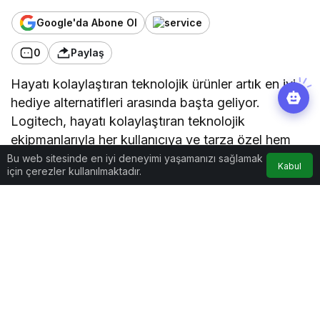
Google'da Abone Ol
0
Paylaş
Hayatı kolaylaştıran teknolojik ürünler artık en iyi
hediye alternatifleri arasında başta geliyor.
Logitech, hayatı kolaylaştıran teknolojik
ekipmanlarıyla her kullanıcıya ve tarza özel hem
işlevsel hem de güçlü tasarıma sahip öneriler
Bu web sitesinde en iyi deneyimi yaşamanızı sağlamak
Kabul
için çerezler kullanılmaktadır.
sunuyor. Sevdiklerinin masa stilini Logitech ile
renklendirmek isteyenler için K380 Multi-Device
Bluetooth Klavye ve Pebble M350 Mouse, hem
renkli hem de işlevsel seçenekler arasında yerini
alıyor.
Mobil çalışmayı benimseyenlere…