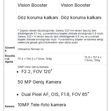
Vision Booster
Vision Booster
Göz koruma kalkanı
Göz koruma kalkanı
* Çapraz olarak ölçüldüğünde, Galaxy S22’nin ekran boyutu tam
dikdörtgende 6,1 inç, yuvarlatılmış köşeler dikkate alındığında 5,9 inçtir.
Galaxy S22+’ın ekran boyutu tam dikdörtgende 6,6 inç ve yuvarlak
köşeler dikkate alındığında inçtir. Yuvarlatılmış köşeler ve kamera deliği
nedeniyle gerçek görüntülenebilir alan daha azdır.
Güvenli
Ultrasonik Parmak İzi
k
Boyutla
75.8 x 157.4 x
r ve
70.6 x 146.0 x 7.6mm, 168g
7.6mm, 196g
Ağırlık
12MP Ultra-Geniş Kamera
F2.2, FOV 120˚
50 MP Geniş Kamera
Dual Pixel AF, OIS, F1.8, FOV 85˚
10MP Tele-foto kamera
Kamera