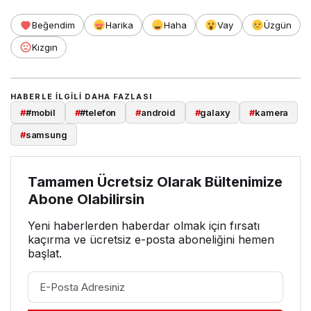
Beğendim
Harika
Haha
Vay
Üzgün
Kızgın
HABERLE ILGILI DAHA FAZLASI
#
#mobil
#
#telefon
#
android
#
galaxy
#
kamera
#
samsung
Tamamen Ücretsiz Olarak Bültenimize
Abone Olabilirsin
Yeni haberlerden haberdar olmak için fırsatı
kaçırma ve ücretsiz e-posta aboneliğini hemen
başlat.