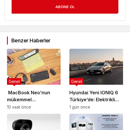
ABONE OL
Benzer Haberler
Genel
Genel
MacBook Neo’nun
Hyundai Yeni IONIQ 6
mükemmel
Türkiye’de: Elektrikli
tamamlayıcısı: Logitech
mobiliteye yeni boyut
10 saat önce
1 gün önce
aksesuar koleksiyonu