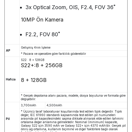
3x Optical Zoom, OIS, F2.4, FOV 36˚
10MP Ön Kamera
F2.2, FOV 80˚
Gelişmiş 4nm İşleme
AP
* Pazara ve operatöre göre farklılık gösterebilir
S22: 8 + 128GB
S22+:8 + 256GB
8 + 128GB
Hafıza
* Gerçek depolama alanı pazara, modele, dosya boyutuna ve formata göre
değişebilir.
3,700mAh
4,500mAh
* Üçüncü taraf laboratuvar koşullarında test edilen tipik değerdir. Tipik
değer, IEC 61960 standardı kapsamında test edilen pil numuneleri
arasında pil kapasitesindeki sapma dikkate alınarak elde edilen tahmini
Pil
ortalama değer anlamına gelmektedir. Nominal (minimum) kapasite,
Galaxy S22 için 3590 mAh ve Galaxy S22+ için 4370 mAh’dir. Gerçek pil
ömrü ağ ortamına, kullanım biçimine ve diğer faktörlere bağlı olarak