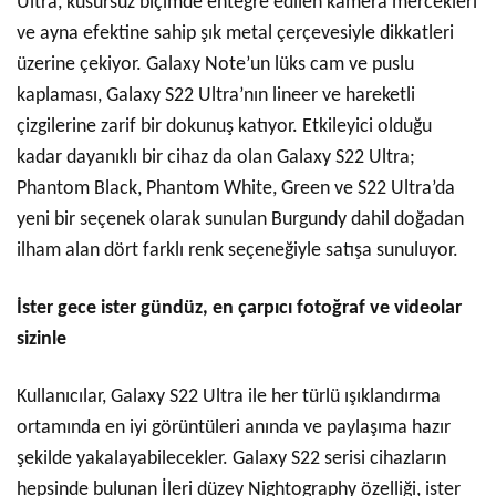
Ultra, kusursuz biçimde entegre edilen kamera mercekleri
ve ayna efektine sahip şık metal çerçevesiyle dikkatleri
üzerine çekiyor. Galaxy Note’un lüks cam ve puslu
kaplaması, Galaxy S22 Ultra’nın lineer ve hareketli
çizgilerine zarif bir dokunuş katıyor. Etkileyici olduğu
kadar dayanıklı bir cihaz da olan Galaxy S22 Ultra;
Phantom Black, Phantom White, Green ve S22 Ultra’da
yeni bir seçenek olarak sunulan Burgundy dahil doğadan
ilham alan dört farklı renk seçeneğiyle satışa sunuluyor.
İster gece ister gündüz, en çarpıcı fotoğraf ve videolar
sizinle
Kullanıcılar, Galaxy S22 Ultra ile her türlü ışıklandırma
ortamında en iyi görüntüleri anında ve paylaşıma hazır
şekilde yakalayabilecekler. Galaxy S22 serisi cihazların
hepsinde bulunan İleri düzey
Nightography özelliği, ister