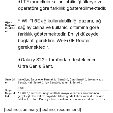
*LTE modelinin kullanılabilirliği ülkeye ve
operatöre göre farklılık gösterebilmektedir.
* Wi-Fi 6E ağ kullanılabilirliği pazara, ağ
Ağ ve
Bağlantı
sağlayıcısına ve kullanıcı ortamına göre
Özellikl
eri
farklılık göstermektedir. En iyi düzeyde
bağlantı gerektirir. Wi-Fi 6E Router
gerekmektedir.
*Galaxy S22+ tarafından desteklenen
Ultra Geniş Bant.
Sensörl
İvmeölçer, Barometre, Parmak İzi Sensörü, Gyro Sensörü, Jeomanyetik
er
Sensör, Hall Sensörü, Işık Sensörü, Yakınlık Sensörü
IP68
Suya
* IP68, 1,5 metre derinliğe ve 30 dakikaya kadar tatlı su ortamında
Dayanık
gerçekleştirilen testlere dayalıdır. Islandığında kalıntı varsa durulayın/
lılık
ıslaksa kurutun. Plaj veya havuz kullanımı için tavsiye edilmemektedir.
[techno_summary][techno_recommend]