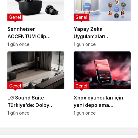
Genel
Genel
Sennheiser
Yapay Zeka
ACCENTUM Clip
Uygulamaları
Türkiye’de: Açık kulak
Değiştiriyor: Tek
1 gün önce
1 gün önce
teknolojisinde yeni
Arayüz Çağı Başladı
standart
Genel
Genel
LG Sound Suite
Xbox oyuncuları için
Türkiye’de: Dolby
yeni depolama
Atmos FlexConnect ile
çözümü: SanDisk
1 gün önce
1 gün önce
Ev Sinemasında Devrim
Optimus GX C50