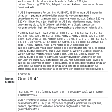
kablosunun kullanılması önerilmektedir. Galaxy S22 için
orijinal
Samsung
25W Güç Adaptörü ve veri kablosunun kullanılması
önerilmektedir.
* USB Implementers Forum, Inc. (USB-IF), 1995 yılında USB uyumlu
cihazların pazarda ve tüketiciler arasında yaygınlaşmasının
desteklenmesi ve hızlandırılması amacıyla kurulmuştur. Galaxy S22 ve
S22+’ın Süper Hızlı Şarj özelliğinin USB standartlarına uygunluğu
onaylanmış olup, ilgili ürünler sektördeki en yüksek standartları
karşılamaktadır. İlgili sertifikaya
www.usb.org
adresinden ulaşılabilir.
* Galaxy S22, S22+, S22 Ultra, Z Fold3 5G, Z Flip3 5G, S21 FE 5G, S21
5G, S21+ 5G, S21 Ultra 5G, Z Fold2, Note20, Note20 Ultra, S20 FE, S20,
S20+, S20 Ultra, Z Flip, Note10, Note10+, S10e, S10, S10+, Fold, S9, S9+,
S8, S8+, S8 Active, S7, S7 edge, S7 Active, S6, S6 edge, S6 Active, S6
edge+, Note9, Note8, Note FE ve Note5 gibi Qi kablosuz şarj
özellikli
Samsung
veya diğer marka akıllı telefonlarla sınırlıdır. Yalnızca
Galaxy Buds2, Buds Pro, Buds Live, Watch4, Watch4 Classic, Watch3,
Watch Active2, Watch Active, Gear Sport, Gear S3, Galaxy Watch ve
Galaxy Buds gibi belirli
Samsung
Galaxy giyilebilir ürünlerle birlikte
sunulur. Pil gücü %30’dan düşük olduğunda Kablosuz Güç Paylaşımı
özelliği çalışmayabilir. Belirli aksesuarlar, kapaklar, diğer marka cihazlar
veya bazı
Samsung
giyilebilir cihazlarla birlikte çalışmayabilir. Ağ
ortamınıza bağlı olarak çağrı alımını veya veri hizmetlerini etkileyebilir.
Android 12
One UI 4.1
İşletim
Sistemi
5G, LTE, Wi-Fi 6E (Galaxy S22+) / Wi-Fi 6(Galaxy S22), Wi-Fi Direct
Bluetooth® v 5.2
*5G hizmetleri yalnızca 5G ağının etkin olduğu konumlarda
desteklenmektedir. En iyi düzeyde 5G bağlantısı gerektirir. Gerçek hız,
pazara, operatöre ve kullanıcı ortamına bağlı olarak farklılık
gösterebilmektedir.