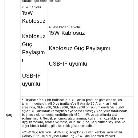
farklılık gösterebilmektedir.
25W Kablolu
15W
Kablosuz
45W’a kadar Kablolu
15W Kablosuz
Kablosuz
Güç
Kablosuz Güç Paylaşımı
Paylaşım
ı
USB-IF uyumlu
USB-IF
uyumlu
* Ortalama/tipik bir kullanıcının kullanım profiline göre elde edilen
tahmini değerdir. ABD ve İngiltere’de 8 Aralık-20 Aralık tarihleri
arasında, SM-S901, SM-S906, SM-S908 ön sürümleriyle 5G Sub6
ağları kullanılarak varsayılan ayarlarda Strategy Analytics tarafından
bağımsız olarak değerlendirilmiştir (5G mmWave ağı altında test
Şarj
edilmemiştir). Gerçek pil ömrü, ağ ortamına, kullanılan özelliklere ve
uygulamalara, arama ve mesajların sıklığına, şarj edilme sayısına ve
diğer birçok faktöre göre farklılık göstermektedir.
*25W Güç Adaptörü, 45W Güç Adaptörü ve veri kablosu ayrı satılır.
Galaxy S22+ için orijinal
Samsung
45W Güç Adaptörü ve veri