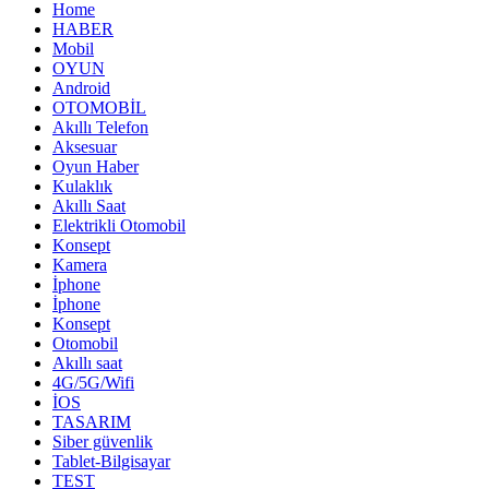
Home
HABER
Mobil
OYUN
Android
OTOMOBİL
Akıllı Telefon
Aksesuar
Oyun Haber
Kulaklık
Akıllı Saat
Elektrikli Otomobil
Konsept
Kamera
İphone
İphone
Konsept
Otomobil
Akıllı saat
4G/5G/Wifi
İOS
TASARIM
Siber güvenlik
Tablet-Bilgisayar
TEST