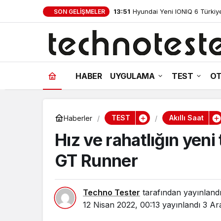
13:51
Hyundai Yeni IONIQ 6 Türkiye’
SON GELIŞMELER
HABER
UYGULAMA
TEST
OT
TEST
Akıllı Saat
Haberler
Hız ve rahatlığın ye
GT Runner
Techno Tester
tarafından yayınland
12 Nisan 2022, 00:13
yayınlandı
3 Ar