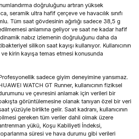
umlandırma doğruluğunu artıran yüksek
ca, seramik ultra hafif çerçeve ve havacılık sınıfı
umlu. Tüm saat gövdesinin ağırlığı sadece 38,5 g
edilmemesi anlamına geliyor ve saat ne kadar hafif
k dinamik nabız izlemenin doğruluğunu daha da
teriyel silikon saat kayışı kullanıyor. Kullanıcının
er ve kirin kayışa temas etmesi konusunda
Profesyonellik sadece giyim deneyimine yansımaz.
HUAWEI WATCH GT Runner, kullanıcının fiziksel
durumunu ve çevresini anlamak için verileri bir
bakışta görüntülemesine olanak tanıyan özel bir veri
saat yüzüyle birlikte gelir. Saat kadranı, kullanıcının
bilmesi gereken tüm veriler dahil olmak üzere
antrenman yükü, Koşu Kabiliyeti İndeksi,
toparlanma süresi ve hava durumu gibi verileri