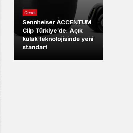
Sistem Modu
Genel
Genel
Sistem modunu seçin.
Sennheiser ACCENTUM
Yapa
Clip Türkiye’de: Açık
Uygul
kulak teknolojisinde yeni
Değiş
standart
Çağı 