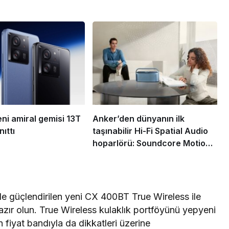
eni amiral gemisi 13T
Anker’den dünyanın ilk
nıttı
taşınabilir Hi-Fi Spatial Audio
hoparlörü: Soundcore Motion
X600
ile güçlendirilen yeni CX 400BT True Wireless ile
zır olun. True Wireless kulaklık portföyünü yepyeni
n fiyat bandıyla da dikkatleri üzerine