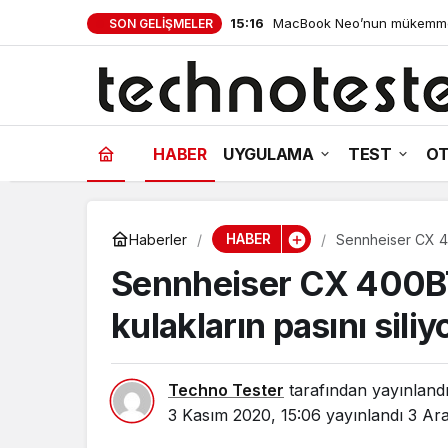
15:16
MacBook Neo’nun mükemmel 
SON GELIŞMELER
koleksiyonu
HABER
UYGULAMA
TEST
OT
HABER
Haberler
Sennheiser CX 400
Sennheiser CX 400BT
kulakların pasını siliy
Techno Tester
tarafından yayınland
3 Kasım 2020, 15:06
yayınlandı
3 Ara