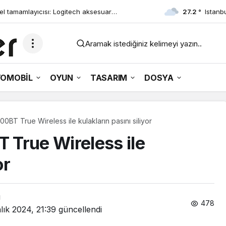
tamamlayıcısı: Logitech aksesuar
27.2 °
Istanb
Aramak istediğiniz kelimeyi yazın..
OMOBİL
OYUN
TASARIM
DOSYA
BT True Wireless ile kulakların pasını siliyor
 True Wireless ile
or
ı
478
lık 2024, 21:39
güncellendi