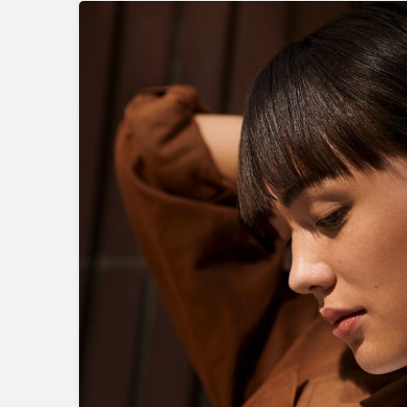
Genel
MacBook 
mükemmel
tamamlayıc
aksesuar k