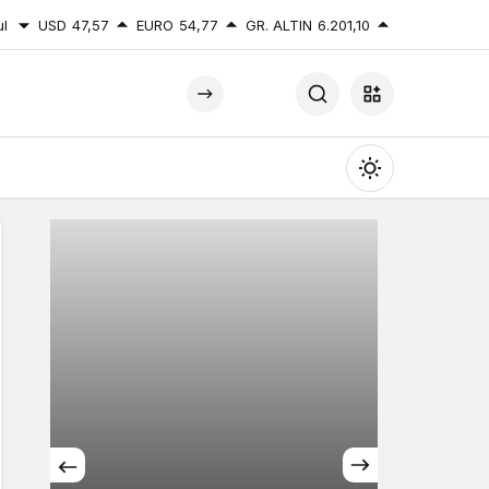
ul
USD
47,57
EURO
54,77
GR. ALTIN
6.201,10
Mod
değiştir
Gündüz Modu
Gündüz modunu seçin.
Gece Modu
Gece modunu seçin.