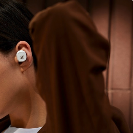
Genel
Neo’nun
Hyundai Yeni IONIQ 6
ısı: Logitech
Türkiye’de: Elektrikli
oleksiyonu
mobiliteye yeni boyut