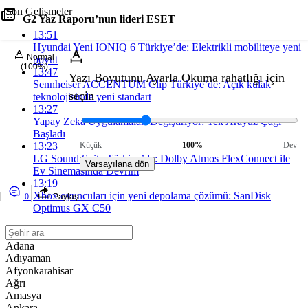
Son Gelişmeler
G2 Yaz Raporu’nun lideri ESET
13:51
Hyundai Yeni IONIQ 6 Türkiye’de: Elektrikli mobiliteye yeni
Normal
boyut
(100%)
13:47
Yazı Boyutunu Ayarla
Okuma rahatlığı için
Sennheiser ACCENTUM Clip Türkiye’de: Açık kulak
seçin
teknolojisinde yeni standart
13:27
Yapay Zeka Uygulamaları Değiştiriyor: Tek Arayüz Çağı
Başladı
13:23
Küçük
100%
Dev
LG Sound Suite Türkiye’de: Dolby Atmos FlexConnect ile
Varsayılana dön
Ev Sinemasında Devrim
13:19
Xbox oyuncuları için yeni depolama çözümü: SanDisk
0
Paylaş
Optimus GX C50
Adana
Adıyaman
Afyonkarahisar
Ağrı
Amasya
Ankara