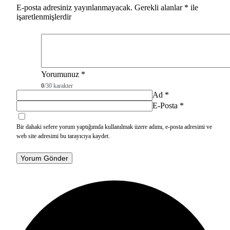
E-posta adresiniz yayınlanmayacak.
Gerekli alanlar
*
ile
işaretlenmişlerdir
Yorumunuz
*
0
/30 karakter
Ad
*
E-Posta
*
Bir dahaki sefere yorum yaptığımda kullanılmak üzere adımı, e-posta adresimi ve
web site adresimi bu tarayıcıya kaydet.
Yorum Gönder