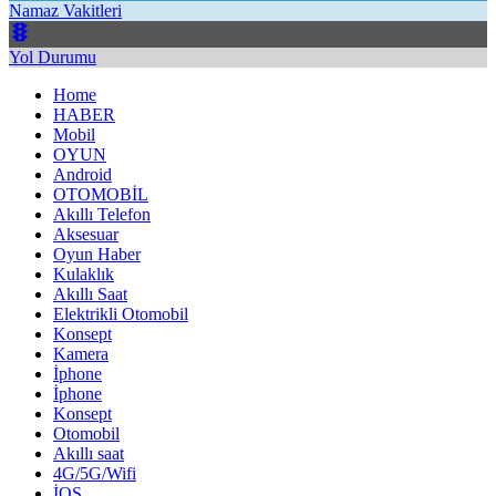
Namaz Vakitleri
Yol Durumu
Home
HABER
Mobil
OYUN
Android
OTOMOBİL
Akıllı Telefon
Aksesuar
Oyun Haber
Kulaklık
Akıllı Saat
Elektrikli Otomobil
Konsept
Kamera
İphone
İphone
Konsept
Otomobil
Akıllı saat
4G/5G/Wifi
İOS