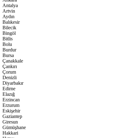
Antalya
Artvin
Aydın
Balıkesir
Bilecik
Bingöl
Bitlis
Bolu
Burdur
Bursa
Çanakkale
Çankırı
Çorum
Denizli
Diyarbakır
Edirne
Elazığ
Erzincan
Erzurum
Eskişehir
Gaziantep
Giresun
Gümüşhane
Hakkari