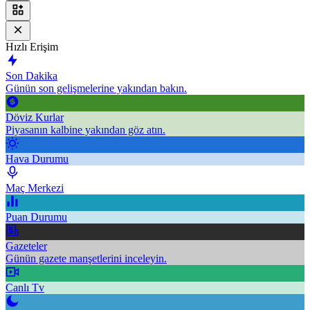
Hızlı Erişim
Son Dakika
Günün son gelişmelerine yakından bakın.
Döviz Kurlar
Piyasanın kalbine yakından göz atın.
Hava Durumu
Maç Merkezi
Puan Durumu
Gazeteler
Günün gazete manşetlerini inceleyin.
Canlı Tv