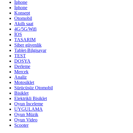
İphone
İphone
Konsept
Otomobil
Akıllı saat
4G/5G/Wifi
İOS
TASARIM
Siber güvenlik
Tablet-Bilgisayar
TEST
DOSYA
Derleme
Mercek
Analiz
Motosiklet
Sürücüsüz Otomobil
Bisiklet
Elektrikli Bisiklet
Oyun İnceleme
UYGULAMA
Oyun Müzik
Oyun Video
Scooter