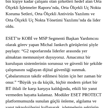
bin kişiye kadar çalışanı olan şirketleri hedef alan Orta
Ölçekli İşletmeler Raporu’nda, Orta Ölçekli Uç Nokta
Koruma Setleri, Orta Ölçekli Antivirüs Yazılımı ve
Orta Ölçekli Uç Nokta Yönetimi Yazılımı’nda da lider
oldu.
ESET’te KOBİ ve MSP Segmenti Başkan Yardımcısı
olarak görev yapan Michal Jankech görüşlerini şöyle
paylaştı: “G2 raporlarında liderler arasında yer
almaktan memnuniyet duyuyoruz. Amacımız bir
kuruluşun sistemlerinin sorunsuz ve güvenli bir şekilde
çalışmasını sağlayan dijital güvenliği sunmak.
Çabalarımızın takdir edilmesi bizim için her zaman bir
onur.” “Büyük ya da küçük, hiçbir modern şirket bir
BT ihlali ile karşı karşıya kaldığında, etkili bir yanıt
vermeden hayatta kalamaz. Modüler ESET PROTECT
platformumuzda sunulan güçlü önleme, algılama ve
yanıt teknolojilerini kullanarak, işletmelerin sektörün