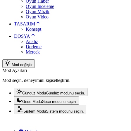
Oyun Haber
Oyun İnceleme
Oyun Müzik
Oyun Video
TASARIM
Konsept
DOSYA
Analiz
Derleme
Mercek
Mod değiştir
Mod Ayarları
Mod seçin, deneyimini kişiselleştirin.
Gündüz Modu
Gündüz modunu seçin.
Gece Modu
Gece modunu seçin.
Sistem Modu
Sistem modunu seçin.