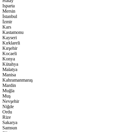
Hatay
Isparta
Mersin
İstanbul
İzmir
Kars
Kastamonu
Kayseri
Kırklareli
Kırşehir
Kocaeli
Konya
Kütahya
Malatya
Manisa
Kahramanmaraş
Mardin
Muğla
Muş
Nevşehir
Niğde
Ordu
Rize
Sakarya
Samsun