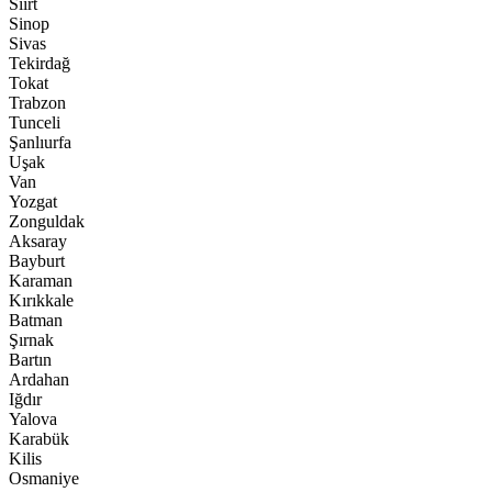
Siirt
Sinop
Sivas
Tekirdağ
Tokat
Trabzon
Tunceli
Şanlıurfa
Uşak
Van
Yozgat
Zonguldak
Aksaray
Bayburt
Karaman
Kırıkkale
Batman
Şırnak
Bartın
Ardahan
Iğdır
Yalova
Karabük
Kilis
Osmaniye