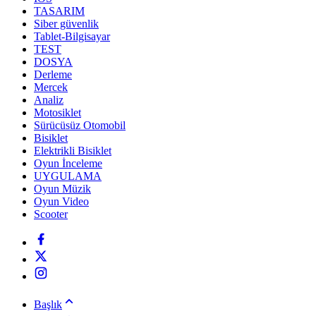
TASARIM
Siber güvenlik
Tablet-Bilgisayar
TEST
DOSYA
Derleme
Mercek
Analiz
Motosiklet
Sürücüsüz Otomobil
Bisiklet
Elektrikli Bisiklet
Oyun İnceleme
UYGULAMA
Oyun Müzik
Oyun Video
Scooter
Başlık