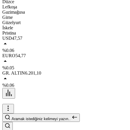
Düzce
Lefkoşa
Gazimağusa
Girne
Güzelyurt
İskele
Pristina
USD
47,57
%0.06
EURO
54,77
%0.05
GR. ALTIN
6.201,10
%0.06
Aramak istediğiniz kelimeyi yazın..