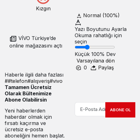
Kızgın
Normal (100%)
Yazı Boyutunu Ayarla
Okuma rahatlığı için
VİVO Türkiye’de
seçin
online mağazasını açtı
Küçük
100%
Dev
Varsayılana dön
0
Paylaş
Haberle ilgili daha fazlası
#
#telefon
#
alışveriş
#
vivo
Tamamen Ücretsiz
Olarak Bültenimize
Abone Olabilirsin
ABONE OL
Yeni haberlerden
haberdar olmak için
fırsatı kaçırma ve
ücretsiz e-posta
aboneliğini hemen başlat.