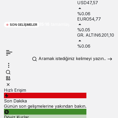
USD
47,57
Neo’nun
%0.06
mükemmel
EURO
54,77
15:16
tamamlayıcısı:
SON GELIŞMELER
%0.05
Logitech
GR. ALTIN
6.201,10
aksesuar
%0.06
koleksiyonu
Aramak istediğiniz kelimeyi yazın..
Hızlı Erişim
Son Dakika
Günün son gelişmelerine yakından bakın.
Döviz Kurlar