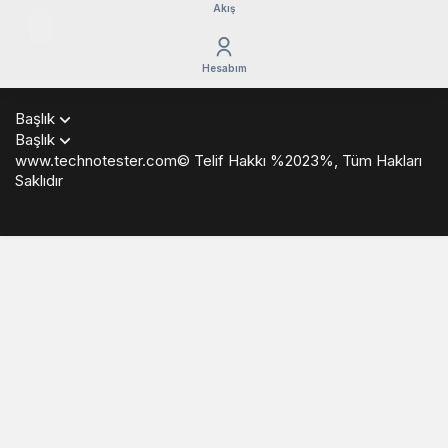
Akış
Hesabım
Başlık
Başlık
www.technotester.com© Telif Hakkı %2023%, Tüm Hakları
Saklıdır
en
iyi
casino
siteleri
deneme
bonusu
veren
siteler
deneme
bonusu
veren
siteler
deneme