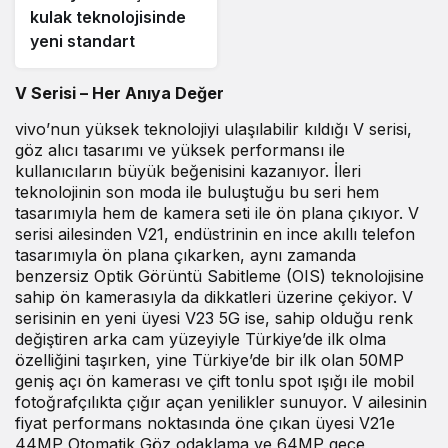
kulak teknolojisinde
yeni standart
V Serisi – Her Anıya Değer
vivo’nun yüksek teknolojiyi ulaşılabilir kıldığı V serisi,
göz alıcı tasarımı ve yüksek performansı ile
kullanıcıların büyük beğenisini kazanıyor. İleri
teknolojinin son moda ile buluştuğu bu seri hem
tasarımıyla hem de kamera seti ile ön plana çıkıyor. V
serisi ailesinden V21, endüstrinin en ince akıllı telefon
tasarımıyla ön plana çıkarken, aynı zamanda
benzersiz Optik Görüntü Sabitleme (OIS) teknolojisine
sahip ön kamerasıyla da dikkatleri üzerine çekiyor. V
serisinin en yeni üyesi V23 5G ise, sahip olduğu renk
değiştiren arka cam yüzeyiyle Türkiye’de ilk olma
özelliğini taşırken, yine Türkiye’de bir ilk olan 50MP
geniş açı ön kamerası ve çift tonlu spot ışığı ile mobil
fotoğrafçılıkta çığır açan yenilikler sunuyor. V ailesinin
fiyat performans noktasında öne çıkan üyesi V21e
44MP Otomatik Göz odaklama ve 64MP gece