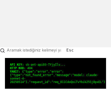
bonusu
veren
siteler
Esc
API KEY:
sk-ant-api03-TYjyIlv...
HTTP KOD:
404
YANIT:
{"type":"error","error":
{"type":"not_found_error","message":"model: claude-
sonnet-4-
20250514"},"request_id":"req_011CdoQoiTvYbik25Sj8pxEL"}