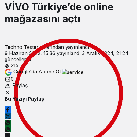
VİVO Türkiye’de online
Gündüz Modu
mağazasını açtı
Gündüz modunu seçin.
Gece Modu
Gece modunu seçin.
Techno Tester
tarafından yayınlandı
9 Haziran 2022, 15:36
yayınlandı
3 Aralık 2024, 21:24
güncellendi
Sistem Modu
215
Sistem modunu seçin.
Google'da Abone Ol
0
Paylaş
Bu Yazıyı Paylaş