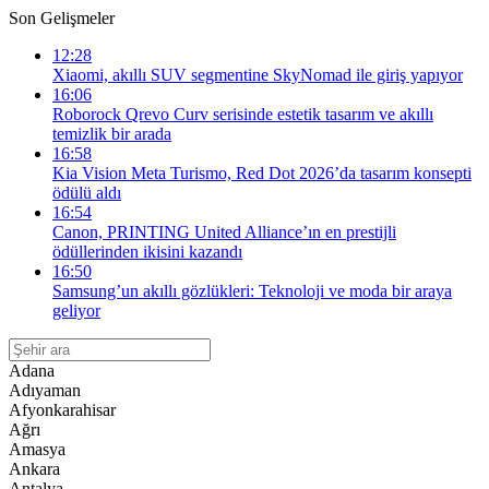
Son Gelişmeler
12:28
Xiaomi, akıllı SUV segmentine SkyNomad ile giriş yapıyor
16:06
Roborock Qrevo Curv serisinde estetik tasarım ve akıllı
temizlik bir arada
16:58
Kia Vision Meta Turismo, Red Dot 2026’da tasarım konsepti
ödülü aldı
16:54
Canon, PRINTING United Alliance’ın en prestijli
ödüllerinden ikisini kazandı
16:50
Samsung’un akıllı gözlükleri: Teknoloji ve moda bir araya
geliyor
Adana
Adıyaman
Afyonkarahisar
Ağrı
Amasya
Ankara
Antalya