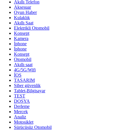
Akıllı Telefon
Aksesuar
Oyun Haber
Kulaklık
Akıllı Saat
Elektrikli Otomobil
Konsept
Kamera
İphone
İphone
Konsept
Otomobil
Akıllı saat
4G/5G/Wifi
İOS
TASARIM
Siber güvenlik
Tablet-Bilgisayar
TEST
DOSYA
Derleme
Mercek
Analiz
Motosiklet
Sürücüsüz Otomobil