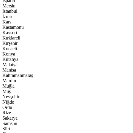
Isparta
Mersin
İstanbul
İzmir
Kars
Kastamonu
Kayseri
Kırklareli
Kırşehir
Kocaeli
Konya
Kütahya
Malatya
Manisa
Kahramanmaraş
Mardin
Muğla
Muş
Nevşehir
Niğde
Ordu
Rize
Sakarya
Samsun
Siirt