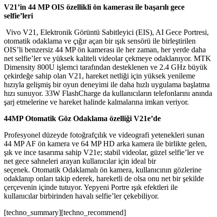
V21’in 44 MP OIS özellikli ön kamerası ile başarılı gece
selfie’leri
Vivo V21, Elektronik Görüntü Sabitleyici (EIS), AI Gece Portresi,
otomatik odaklama ve çığır açan bir ışık sensörü ile birleştirilen
OIS’li benzersiz 44 MP ön kamerası ile her zaman, her yerde daha
net selfie’ler ve yüksek kaliteli videolar çekmeye odaklanıyor. MTK
Dimensity 800U işlemci tarafından desteklenen ve 2.4 GHz büyük
çekirdeğe sahip olan V21, hareket netliği için yüksek yenileme
hızıyla gelişmiş bir oyun deneyimi ile daha hızlı uygulama başlatma
hızı sunuyor. 33W FlashCharge da kullanıcıların telefonlarını anında
şarj etmelerine ve hareket halinde kalmalarına imkan veriyor.
44MP Otomatik Göz Odaklama özelliği V21e’de
Profesyonel düzeyde fotoğrafçılık ve videografi yetenekleri sunan
44 MP AF ön kamera ve 64 MP HD arka kamera ile birlikte gelen,
şık ve ince tasarıma sahip V21e; stabil videolar, güzel selfie’ler ve
net gece sahneleri arayan kullanıcılar için ideal bir
seçenek. Otomatik Odaklamalı ön kamera, kullanıcının gözlerine
odaklanıp onları takip ederek, hareketli de olsa onu net bir şekilde
çerçevenin içinde tutuyor. Yepyeni Portre ışık efektleri ile
kullanıcılar birbirinden havalı selfie’ler çekebiliyor.
[techno_summary][techno_recommend]