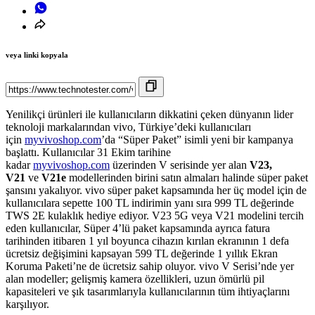
veya linki kopyala
Yenilikçi ürünleri ile kullanıcıların dikkatini çeken dünyanın lider
teknoloji markalarından vivo, Türkiye’deki kullanıcıları
için
myvivoshop.com
’da “Süper Paket” isimli yeni bir kampanya
başlattı. Kullanıcılar 31 Ekim tarihine
kadar
myvivoshop.com
üzerinden V serisinde yer alan
V23,
V21
ve
V21e
modellerinden birini satın almaları halinde süper paket
şansını yakalıyor. vivo süper paket kapsamında her üç model için de
kullanıcılara sepette 100 TL indirimin yanı sıra 999 TL değerinde
TWS 2E kulaklık hediye ediyor. V23 5G veya V21 modelini tercih
eden kullanıcılar, Süper 4’lü paket kapsamında ayrıca fatura
tarihinden itibaren 1 yıl boyunca cihazın kırılan ekranının 1 defa
ücretsiz değişimini kapsayan 599 TL değerinde 1 yıllık Ekran
Koruma Paketi’ne de ücretsiz sahip oluyor. vivo V Serisi’nde yer
alan modeller; gelişmiş kamera özellikleri, uzun ömürlü pil
kapasiteleri ve şık tasarımlarıyla kullanıcılarının tüm ihtiyaçlarını
karşılıyor.