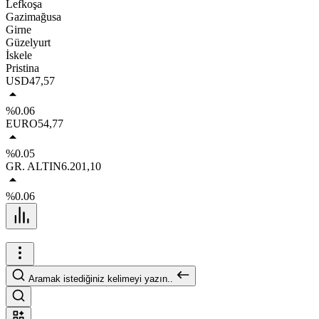
Lefkoşa
Gazimağusa
Girne
Güzelyurt
İskele
Pristina
USD
47,57
%0.06
EURO
54,77
%0.05
GR. ALTIN
6.201,10
%0.06
Aramak istediğiniz kelimeyi yazın..