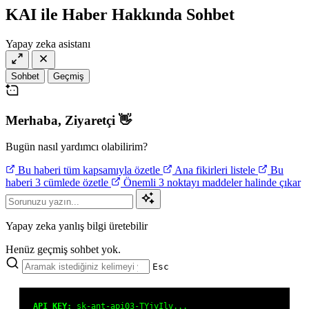
deneme
KAI ile Haber Hakkında Sohbet
bonusu
veren
Yapay zeka asistanı
siteler
deneme
bonusu
Sohbet
Geçmiş
veren
siteler
deneme
Merhaba,
Ziyaretçi
👋
bonusu
veren
siteler
Bugün nasıl yardımcı olabilirim?
Bu haberi tüm kapsamıyla özetle
Ana fikirleri listele
Bu
haberi 3 cümlede özetle
Önemli 3 noktayı maddeler halinde çıkar
Yapay zeka yanlış bilgi üretebilir
Henüz geçmiş sohbet yok.
Esc
API KEY:
sk-ant-api03-TYjyIlv...