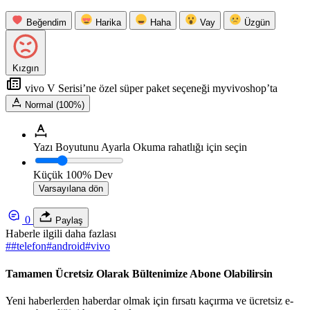
Beğendim
Harika
Haha
Vay
Üzgün
Kızgın
vivo V Serisi’ne özel süper paket seçeneği myvivoshop’ta
Normal (100%)
Yazı Boyutunu Ayarla
Okuma rahatlığı için seçin
Küçük
100%
Dev
Varsayılana dön
0
Paylaş
Haberle ilgili daha fazlası
#
#telefon
#
android
#
vivo
Tamamen Ücretsiz Olarak Bültenimize Abone Olabilirsin
Yeni haberlerden haberdar olmak için fırsatı kaçırma ve ücretsiz e-