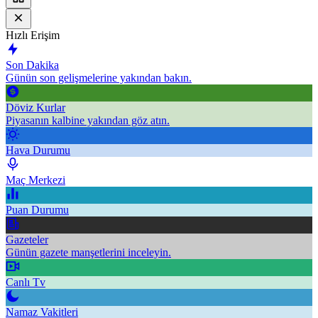
Hızlı Erişim
Son Dakika
Günün son gelişmelerine yakından bakın.
Döviz Kurlar
Piyasanın kalbine yakından göz atın.
Hava Durumu
Maç Merkezi
Puan Durumu
Gazeteler
Günün gazete manşetlerini inceleyin.
Canlı Tv
Namaz Vakitleri