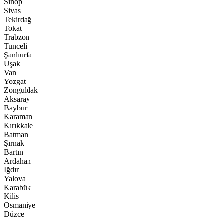
Sinop
Sivas
Tekirdağ
Tokat
Trabzon
Tunceli
Şanlıurfa
Uşak
Van
Yozgat
Zonguldak
Aksaray
Bayburt
Karaman
Kırıkkale
Batman
Şırnak
Bartın
Ardahan
Iğdır
Yalova
Karabük
Kilis
Osmaniye
Düzce