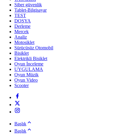
Siber güvenlik
Tablet-Bilgisayar
TEST
DOSYA
Derleme
Mercek
Analiz
Motosiklet
Sürücüsüz Otomobil
Bisiklet
Elektrikli Bisiklet
Oyun İnceleme
UYGULAMA
Oyun Müzik
Oyun Video
Scooter
Başlık
Başlık