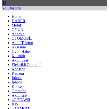
Yol Durumu
Home
HABER
Mobil
OYUN
Android
OTOMOBİL
Akıllı Telefon
Aksesuar
Oyun Haber
Kulaklık
Akıllı Saat
Elektrikli Otomobil
Konsept
Kamera
İphone
İphone
Konsept
Otomobil
Akıllı saat
4G/5G/Wifi
İOS
TASARIM