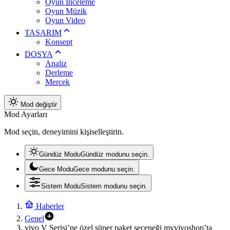
Oyun İnceleme
Oyun Müzik
Oyun Video
TASARIM
Konsept
DOSYA
Analiz
Derleme
Mercek
Mod değiştir
Mod Ayarları
Mod seçin, deneyimini kişiselleştirin.
Gündüz Modu
Gündüz modunu seçin.
Gece Modu
Gece modunu seçin.
Sistem Modu
Sistem modunu seçin.
Haberler
Genel
vivo V Serisi’ne özel süper paket seçeneği myvivoshop’ta