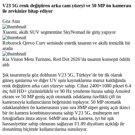
V23 5G renk değiştiren arka cam yüzeyi ve 50 MP ön kamerası
ile zevkinize hitap ediyor
Göz Atın
Xiaomi, akıllı SUV segmentine SkyNomad ile giriş yapıyor
Roborock Qrevo Curv serisinde estetik tasarım ve akıllı temizlik bir
arada
Kia Vision Meta Turismo, Red Dot 2026’da tasarım konsepti ödülü
aldı
Şık tasarımıyla göz dolduran V23 5G, Türkiye’de bir ilk olarak
güneş ışınlarına ve diğer UV ışını kaynaklarına maruz kaldığında
renk değiştiren arka cam yüzeye sahip. Cihaz 2400×1080 piksel 6.4
inç full HD+ çözünürlüklü ve 90 Hz yenileme hızına sahip Amoled
ekranı ve 50 MP geniş açılı otomatik odaklama özellikli çift ön
kamerasıyla kullanıcıların beğenisini topluyor. 50 MP otomatik
odaklanabilen ön kamerasının yanı sıra 8MP süper geniş açılı ikinci
bir ön kamera kombinasyonuna sahip V23 5G, muhteşem net
fotoğraflara imza atıyor. 64MP ana arka kamera, iyi bir ışık
hassasiyetine sahip olmasını sağlayan f/1.89 diyafram açıklığı ile
donatılmış biçimde kullanıcılarına sunuluyor.