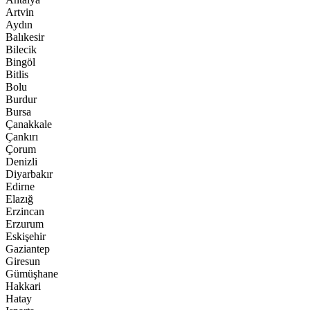
Artvin
Aydın
Balıkesir
Bilecik
Bingöl
Bitlis
Bolu
Burdur
Bursa
Çanakkale
Çankırı
Çorum
Denizli
Diyarbakır
Edirne
Elazığ
Erzincan
Erzurum
Eskişehir
Gaziantep
Giresun
Gümüşhane
Hakkari
Hatay