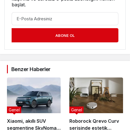
başlat.
ABONE OL
Benzer Haberler
Genel
Genel
Xiaomi, akıllı SUV
Roborock Qrevo Curv
segmentine SkyNomad
serisinde estetik