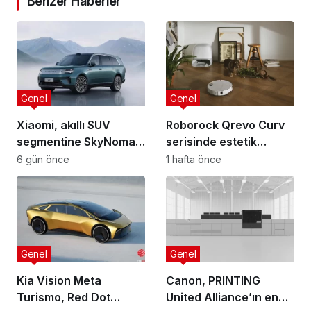
Benzer Haberler
Genel
Genel
Xiaomi, akıllı SUV
Roborock Qrevo Curv
segmentine SkyNomad
serisinde estetik
ile giriş yapıyor
tasarım ve akıllı
6 gün önce
1 hafta önce
temizlik bir arada
Genel
Genel
Kia Vision Meta
Canon, PRINTING
Turismo, Red Dot
United Alliance’ın en