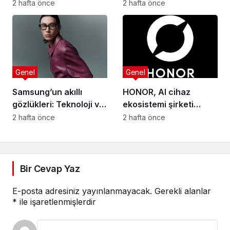
2026’da tasarım
prestijli ödüllerinden
2 hafta önce
2 hafta önce
konsepti ödülü aldı
ikisini kazandı
Genel
Genel
Samsung’un akıllı
HONOR, AI cihaz
gözlükleri: Teknoloji ve
ekosistemi şirketi
moda bir araya geliyor
olarak yeni kimliğini
2 hafta önce
2 hafta önce
açıkladı
Bir Cevap Yaz
E-posta adresiniz yayınlanmayacak.
Gerekli alanlar
*
ile işaretlenmişlerdir