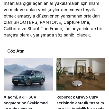
İnsanlara çığır açan anlar yakalamaları için ilham
vermek ve onları yeni şeyler denemeye teşvik
etmek amacıyla düzenlenen yarışmanın ortakları
olan SHOOTERS, PANTONE, Capture One,
Calibrite ve Shoot The Frame, jüri heyetinin de bir
parçası olarak yarışmada söz sahibi olacak.
Göz Atın
Xiaomi, akıllı SUV
Roborock Qrevo Curv
segmentine SkyNomad
serisinde estetik tasarım
ile giriş yapıyor
ve akıllı temizlik bir arada