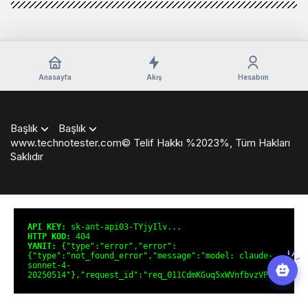
Anasayfa
Akış
Hesabım
Başlık
Başlık
www.technotester.com© Telif Hakkı %2023%, Tüm Hakları
Saklıdır
en
iyi
casino
siteleri
deneme
API KEY:
sk-ant-api03-TYjyIlv...
bonusu
HTTP KOD:
404
YANIT:
{"type":"error","error":
veren
{"type":"not_found_error","message":"model: claude-
siteler
sonnet-4-
deneme
20250514"},"request_id":"req_011CdmKGuq5xWVnfbvzVPJGN"}
bonusu
veren