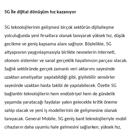
5G İle
d
ijital
d
önüşüm
h
ız
k
azanıyor
5G teknolojilerinin gelişmesi birçok sektörün dijitalleşme
yolculuğunda yeni fırsatlara olanak tanıyarak yüksek hız, düşük
gecikme ve geniş kapsama alanı sağlıyor. Böylelikle, 5G
altyapısının yaygınlaşmasıyla birlikte nesnelerin interneti,
otonom sistemler ve sanal gerçeklik hayatımızın parçası olacak.
Sağlık sektöründe gerçek zamanlı veri aktarımı sayesinde
uzaktan ameliyatlar yapılabildiği gibi, giyilebilir sensörler
sayesinde uzaktan hasta takibi de yapılabilecek. Özetle 5G
bağlantılı teknolojilerin hem endüstriyel hem de gündelik
yaşamda yaratacağı faydalar yakın gelecekte kritik öneme
sahip olacak ve yeni iş modellerinin de gelişmesine olanak
tanıyacak.
General Mobile, 5G geniş bant teknolojileriyle mobil
cihazların daha uyumlu hale gelmesini sağlarken, yüksek hız,