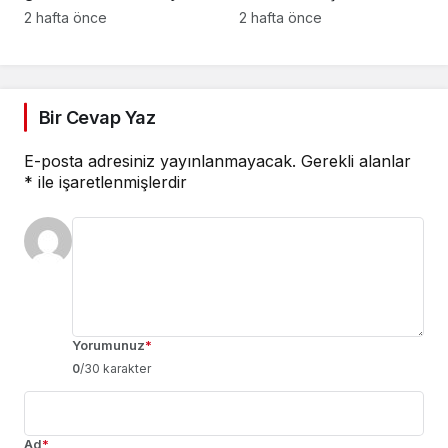
moda bir araya geliyor
olarak yeni kimliğini
2 hafta önce
2 hafta önce
açıkladı
Bir Cevap Yaz
E-posta adresiniz yayınlanmayacak.
Gerekli alanlar
*
ile işaretlenmişlerdir
Yorumunuz
*
0
/30 karakter
Ad
*