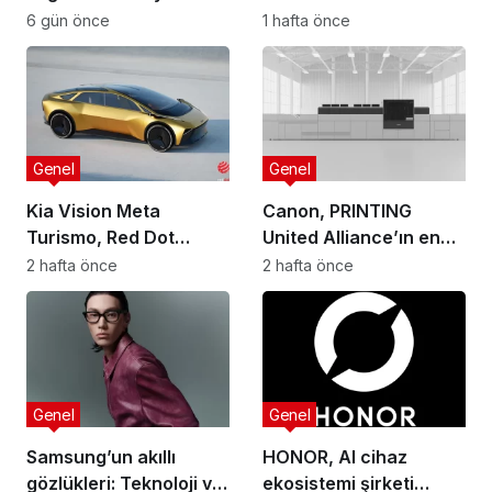
ile giriş yapıyor
tasarım ve akıllı
6 gün önce
1 hafta önce
temizlik bir arada
Genel
Genel
Kia Vision Meta
Canon, PRINTING
Turismo, Red Dot
United Alliance’ın en
2026’da tasarım
prestijli ödüllerinden
2 hafta önce
2 hafta önce
konsepti ödülü aldı
ikisini kazandı
Genel
Genel
Samsung’un akıllı
HONOR, AI cihaz
gözlükleri: Teknoloji ve
ekosistemi şirketi