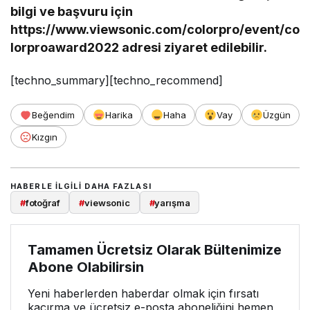
bilgi ve başvuru için
https://www.viewsonic.com/colorpro/event/co
lorproaward2022 adresi ziyaret edilebilir.
[techno_summary][techno_recommend]
Beğendim
Harika
Haha
Vay
Üzgün
Kızgın
HABERLE ILGILI DAHA FAZLASI
#
fotoğraf
#
viewsonic
#
yarışma
Tamamen Ücretsiz Olarak Bültenimize
Abone Olabilirsin
Yeni haberlerden haberdar olmak için fırsatı
kaçırma ve ücretsiz e-posta aboneliğini hemen