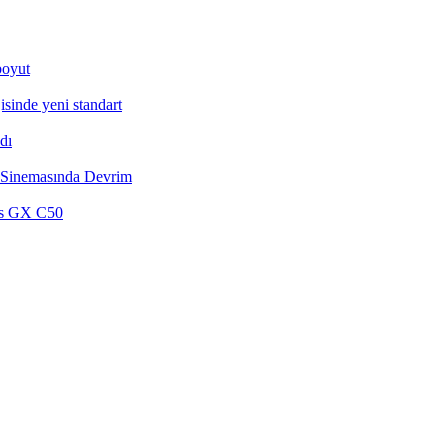
boyut
inde yeni standart
dı
 Sinemasında Devrim
us GX C50