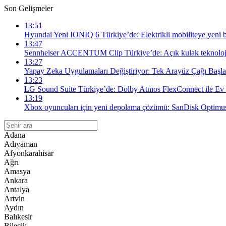
Son Gelişmeler
13:51
Hyundai Yeni IONIQ 6 Türkiye’de: Elektrikli mobiliteye yeni 
13:47
Sennheiser ACCENTUM Clip Türkiye’de: Açık kulak teknolojis
13:27
Yapay Zeka Uygulamaları Değiştiriyor: Tek Arayüz Çağı Başla
13:23
LG Sound Suite Türkiye’de: Dolby Atmos FlexConnect ile Ev
13:19
Xbox oyuncuları için yeni depolama çözümü: SanDisk Optim
Adana
Adıyaman
Afyonkarahisar
Ağrı
Amasya
Ankara
Antalya
Artvin
Aydın
Balıkesir
Bilecik