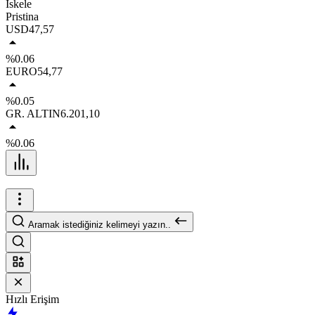
İskele
Pristina
USD
47,57
%0.06
EURO
54,77
%0.05
GR. ALTIN
6.201,10
%0.06
Aramak istediğiniz kelimeyi yazın..
Hızlı Erişim