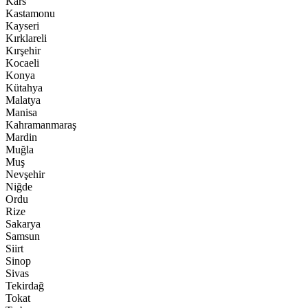
Kars
Kastamonu
Kayseri
Kırklareli
Kırşehir
Kocaeli
Konya
Kütahya
Malatya
Manisa
Kahramanmaraş
Mardin
Muğla
Muş
Nevşehir
Niğde
Ordu
Rize
Sakarya
Samsun
Siirt
Sinop
Sivas
Tekirdağ
Tokat