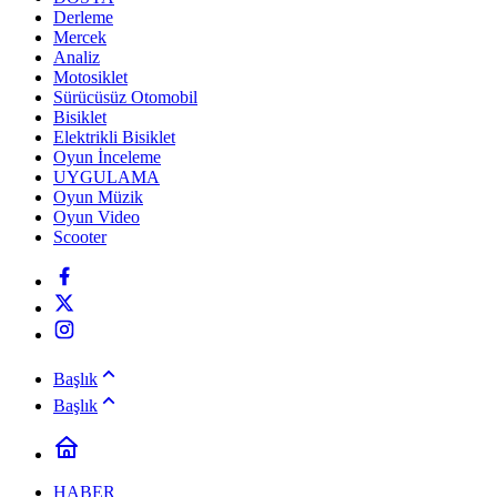
Derleme
Mercek
Analiz
Motosiklet
Sürücüsüz Otomobil
Bisiklet
Elektrikli Bisiklet
Oyun İnceleme
UYGULAMA
Oyun Müzik
Oyun Video
Scooter
Başlık
Başlık
HABER