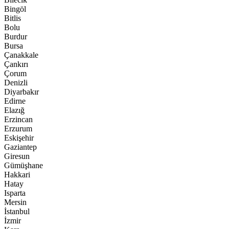
Bingöl
Bitlis
Bolu
Burdur
Bursa
Çanakkale
Çankırı
Çorum
Denizli
Diyarbakır
Edirne
Elazığ
Erzincan
Erzurum
Eskişehir
Gaziantep
Giresun
Gümüşhane
Hakkari
Hatay
Isparta
Mersin
İstanbul
İzmir