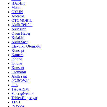
HABER
Mobil
OYUN
Android
OTOMOBİL
Akıllı Telefon
Aksesuar
Oyun Haber
Kulaklık
Akıllı Saat
Elektrikli Otomobil
Konsept
Kamera
İphone
İphone
Konsept
Otomobil
Akıllı saat
4G/5G/Wifi
İOS
TASARIM
Siber güvenlik
Tablet-Bilgisayar
TEST
DOSYA