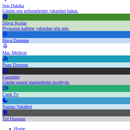
Son Dakika
Günün son gelişmelerine yakından bakın.
Döviz Kurlar
Piyasanın kalbine yakından göz atın.
Hava Durumu
Maç Merkezi
Puan Durumu
Gazeteler
Günün gazete manşetlerini inceleyin.
Canlı Tv
Namaz Vakitleri
Yol Durumu
Home