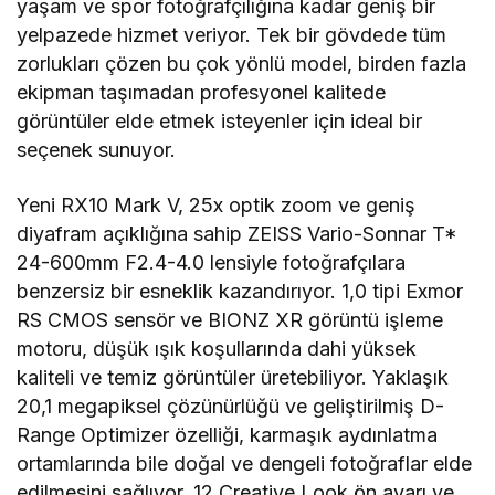
yaşam ve spor fotoğrafçılığına kadar geniş bir
yelpazede hizmet veriyor. Tek bir gövdede tüm
zorlukları çözen bu çok yönlü model, birden fazla
ekipman taşımadan profesyonel kalitede
görüntüler elde etmek isteyenler için ideal bir
seçenek sunuyor.
Yeni RX10 Mark V, 25x optik zoom ve geniş
diyafram açıklığına sahip ZEISS Vario-Sonnar T*
24-600mm F2.4-4.0 lensiyle fotoğrafçılara
benzersiz bir esneklik kazandırıyor. 1,0 tipi Exmor
RS CMOS sensör ve BIONZ XR görüntü işleme
motoru, düşük ışık koşullarında dahi yüksek
kaliteli ve temiz görüntüler üretebiliyor. Yaklaşık
20,1 megapiksel çözünürlüğü ve geliştirilmiş D-
Range Optimizer özelliği, karmaşık aydınlatma
ortamlarında bile doğal ve dengeli fotoğraflar elde
edilmesini sağlıyor. 12 Creative Look ön ayarı ve