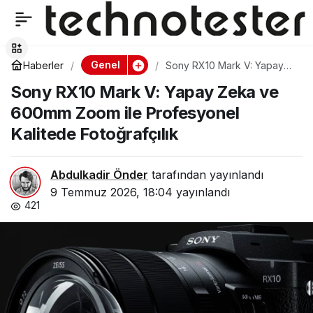
AMD Ryzen AI Halo
0
Paylaş
geliştirici platformu
Genel
Haberler
Sony RX10 Mark V: Yapay
Zeka ve 600mm Zoom ile
Sony RX10 Mark V: Yapay Zeka ve
Profesyonel Kalitede
ABD’de resmi olarak
Fotoğrafçılık
600mm Zoom ile Profesyonel
Kalitede Fotoğrafçılık
satışa sunuldu
Abdulkadir Önder
tarafından yayınlandı
9 Temmuz 2026, 18:04
yayınlandı
421