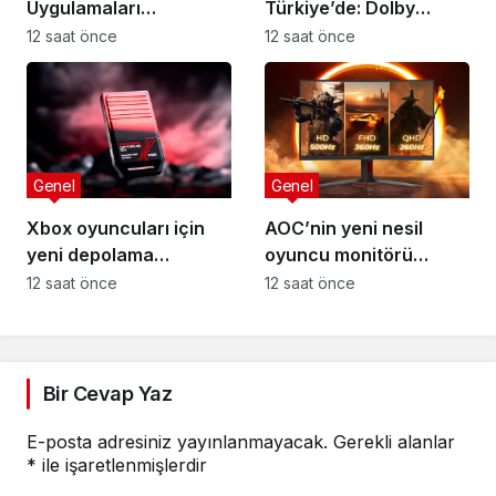
Uygulamaları
Türkiye’de: Dolby
Değiştiriyor: Tek
Atmos FlexConnect ile
12 saat önce
12 saat önce
Arayüz Çağı Başladı
Ev Sinemasında Devrim
Genel
Genel
Xbox oyuncuları için
AOC’nin yeni nesil
yeni depolama
oyuncu monitörü
çözümü: SanDisk
CQ32G4ZA üç farklı
12 saat önce
12 saat önce
Optimus GX C50
oyun deneyimini tek
ekranda sunuyor
Bir Cevap Yaz
E-posta adresiniz yayınlanmayacak.
Gerekli alanlar
*
ile işaretlenmişlerdir