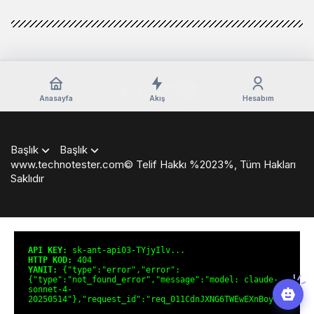
Anasayfa
Akış
Hesabım
Başlık
Başlık
www.technotester.com© Telif Hakkı %2023%, Tüm Hakları
Saklıdır
en
iyi
casino
siteleri
deneme
API KEY:
sk-ant-api03-TYjyIlv...
bonusu
HTTP KOD:
404
YANIT:
{"type":"error","error":
veren
{"type":"not_found_error","message":"model: claude-
siteler
sonnet-4-
deneme
20250514"},"request_id":"req_011CdnJXNG6TWEwEXnBoyeTT"}
bonusu