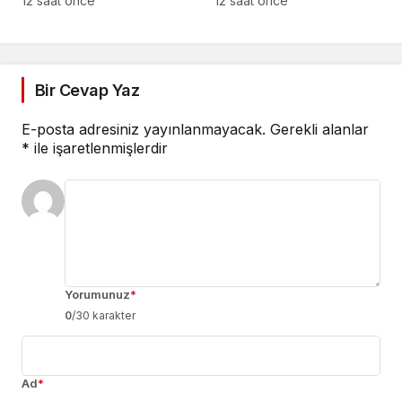
12 saat önce
12 saat önce
Optimus GX C50
oyun deneyimini tek
ekranda sunuyor
Bir Cevap Yaz
E-posta adresiniz yayınlanmayacak.
Gerekli alanlar
*
ile işaretlenmişlerdir
Yorumunuz
*
0
/30 karakter
Ad
*