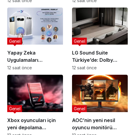
mobiliteye yeni boyut
Türkiye’de: Açık kulak
12 saat önce
12 saat önce
teknolojisinde yeni
standart
Genel
Genel
Yapay Zeka
LG Sound Suite
Uygulamaları
Türkiye’de: Dolby
Değiştiriyor: Tek
Atmos FlexConnect ile
12 saat önce
12 saat önce
Arayüz Çağı Başladı
Ev Sinemasında Devrim
Genel
Genel
Xbox oyuncuları için
AOC’nin yeni nesil
yeni depolama
oyuncu monitörü
çözümü: SanDisk
CQ32G4ZA üç farklı