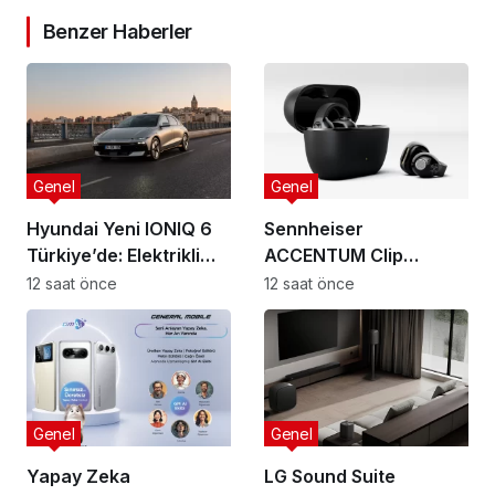
Benzer Haberler
Genel
Genel
Hyundai Yeni IONIQ 6
Sennheiser
Türkiye’de: Elektrikli
ACCENTUM Clip
mobiliteye yeni boyut
Türkiye’de: Açık kulak
12 saat önce
12 saat önce
teknolojisinde yeni
standart
Genel
Genel
Yapay Zeka
LG Sound Suite