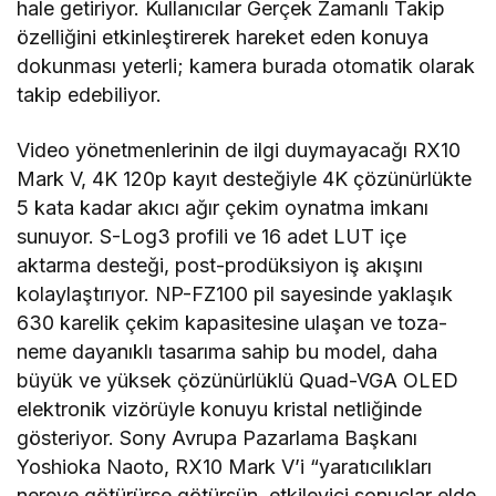
hale getiriyor. Kullanıcılar Gerçek Zamanlı Takip
özelliğini etkinleştirerek hareket eden konuya
dokunması yeterli; kamera burada otomatik olarak
takip edebiliyor.
Video yönetmenlerinin de ilgi duymayacağı RX10
Mark V, 4K 120p kayıt desteğiyle 4K çözünürlükte
5 kata kadar akıcı ağır çekim oynatma imkanı
sunuyor. S-Log3 profili ve 16 adet LUT içe
aktarma desteği, post-prodüksiyon iş akışını
kolaylaştırıyor. NP-FZ100 pil sayesinde yaklaşık
630 karelik çekim kapasitesine ulaşan ve toza-
neme dayanıklı tasarıma sahip bu model, daha
büyük ve yüksek çözünürlüklü Quad-VGA OLED
elektronik vizörüyle konuyu kristal netliğinde
gösteriyor. Sony Avrupa Pazarlama Başkanı
Yoshioka Naoto, RX10 Mark V’i “yaratıcılıkları
nereye götürürse götürsün, etkileyici sonuçlar elde