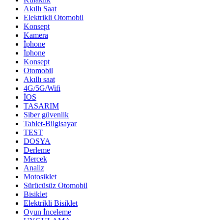
Akıllı Saat
Elektrikli Otomobil
Konsept
Kamera
İphone
İphone
Konsept
Otomobil
Akıllı saat
4G/5G/Wifi
İOS
TASARIM
Siber güvenlik
Tablet-Bilgisayar
TEST
DOSYA
Derleme
Mercek
Analiz
Motosiklet
Sürücüsüz Otomobil
Bisiklet
Elektrikli Bisiklet
Oyun İnceleme