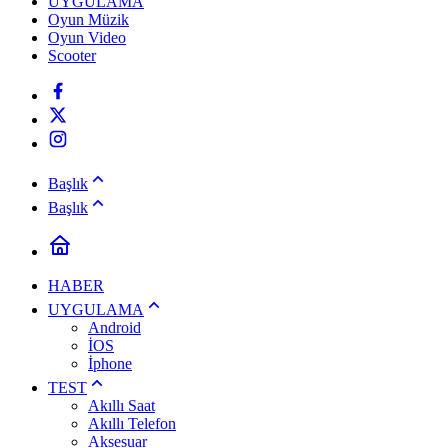
UYGULAMA
Oyun Müzik
Oyun Video
Scooter
Başlık
Başlık
HABER
UYGULAMA
Android
İOS
İphone
TEST
Akıllı Saat
Akıllı Telefon
Aksesuar