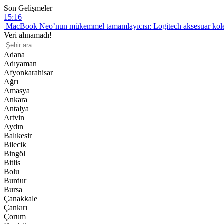
Son Gelişmeler
15:16
MacBook Neo’nun mükemmel tamamlayıcısı: Logitech aksesuar kol
13:51
Veri alınamadı!
Hyundai Yeni IONIQ 6 Türkiye’de: Elektrikli mobiliteye yeni boyut
13:47
Adana
Sennheiser ACCENTUM Clip Türkiye’de: Açık kulak teknolojisinde y
Adıyaman
13:27
Afyonkarahisar
Yapay Zeka Uygulamaları Değiştiriyor: Tek Arayüz Çağı Başladı
Ağrı
13:23
Amasya
LG Sound Suite Türkiye’de: Dolby Atmos FlexConnect ile Ev Sine
Ankara
Antalya
Artvin
Aydın
Balıkesir
Bilecik
Bingöl
Bitlis
Bolu
Burdur
Bursa
Çanakkale
Çankırı
Çorum