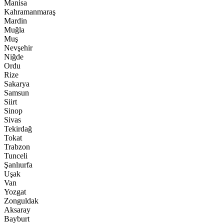
Manisa
Kahramanmaraş
Mardin
Muğla
Muş
Nevşehir
Niğde
Ordu
Rize
Sakarya
Samsun
Siirt
Sinop
Sivas
Tekirdağ
Tokat
Trabzon
Tunceli
Şanlıurfa
Uşak
Van
Yozgat
Zonguldak
Aksaray
Bayburt