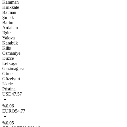
Karaman
Kırıkkale
Batman
Şırnak
Bartın
Ardahan
Iğdır
Yalova
Karabük
Kilis
Osmaniye
Düzce
Lefkoşa
Gazimağusa
Girne
Güzelyurt
İskele
Pristina
USD
47,57
%0.06
EURO
54,77
%0.05