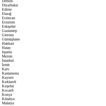
Denizli
Diyarbakır
Edirne
Elazığ
Erzincan
Erzurum
Eskişehir
Gaziantep
Giresun
Gümüşhane
Hakkari
Hatay
Isparta
Mersin
İstanbul
İzmir
Kars
Kastamonu
Kayseri
Kırklareli
Kırşehir
Kocaeli
Konya
Kütahya
Malatya