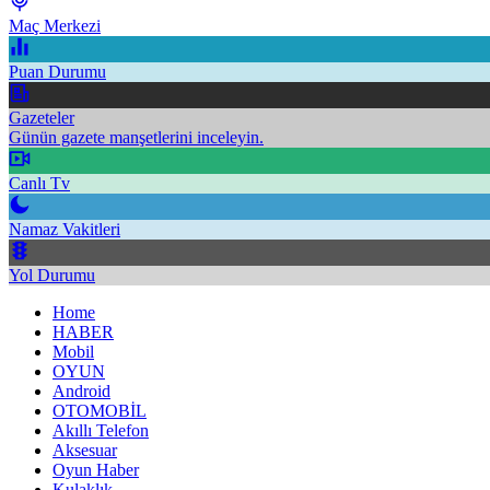
Maç Merkezi
Puan Durumu
Gazeteler
Günün gazete manşetlerini inceleyin.
Canlı Tv
Namaz Vakitleri
Yol Durumu
Home
HABER
Mobil
OYUN
Android
OTOMOBİL
Akıllı Telefon
Aksesuar
Oyun Haber
Kulaklık