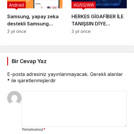
Android
4G/5G/Wifi
Samsung, yapay zeka
HERKES GİGAFİBER İLE
destekli Samsung
TANIŞSIN DİYE
Food’u tanıttı
TURKNET’TEN DOLU
3 yıl önce
3 yıl önce
DOLU FIRSAT
Bir Cevap Yaz
E-posta adresiniz yayınlanmayacak.
Gerekli alanlar
*
ile işaretlenmişlerdir
Yorumunuz
*