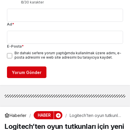
0
/30 karakter
Ad
*
E-Posta
*
Bir dahaki sefere yorum yaptığımda kullanılmak üzere adımı, e-
posta adresimi ve web site adresimi bu tarayıcıya kaydet.
Yorum Gönder
HABER
Haberler
Logitech’ten oyun tutkunları
için yeni PRO X
Logitech’ten oyun tutkunları için yeni
LIGHTSPEED kulaklık