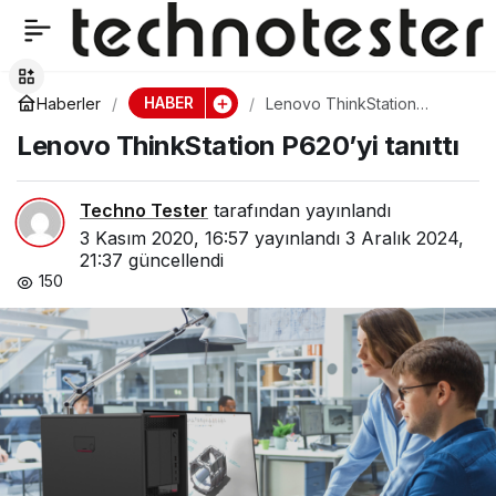
Logitech’ten oyun
0
Paylaş
tutkunları için yeni PRO
HABER
Haberler
Lenovo ThinkStation
P620’yi tanıttı
Lenovo ThinkStation P620’yi tanıttı
X LIGHTSPEED kulaklık
Techno Tester
tarafından yayınlandı
3 Kasım 2020, 16:57
yayınlandı
3 Aralık 2024,
21:37
güncellendi
150