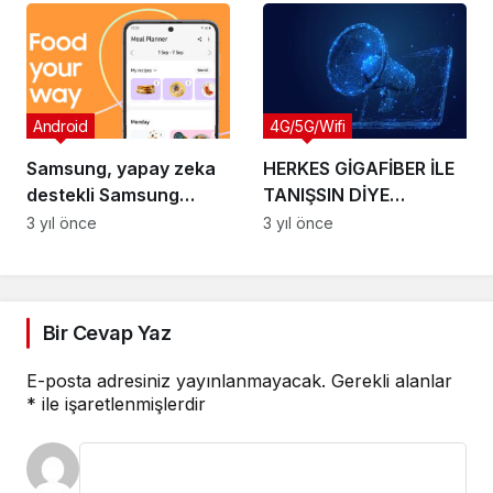
Soundcore Motion
X600
Android
4G/5G/Wifi
Samsung, yapay zeka
HERKES GİGAFİBER İLE
destekli Samsung
TANIŞSIN DİYE
Food’u tanıttı
TURKNET’TEN DOLU
3 yıl önce
3 yıl önce
DOLU FIRSAT
Bir Cevap Yaz
E-posta adresiniz yayınlanmayacak.
Gerekli alanlar
*
ile işaretlenmişlerdir