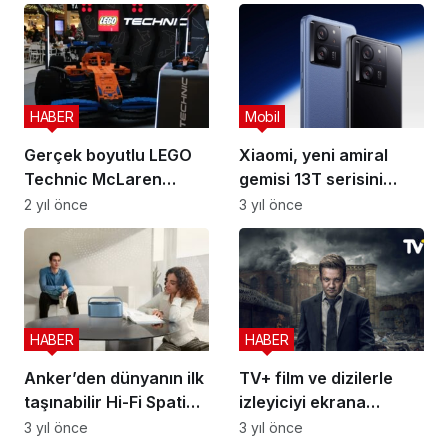
HABER
Mobil
Gerçek boyutlu LEGO
Xiaomi, yeni amiral
Technic McLaren
gemisi 13T serisini
Formula 1 yarış arabası
tanıttı
2 yıl önce
3 yıl önce
HABER
HABER
Anker’den dünyanın ilk
TV+ film ve dizilerle
taşınabilir Hi-Fi Spatial
izleyiciyi ekrana
Audio hoparlörü:
bağlayacak
3 yıl önce
3 yıl önce