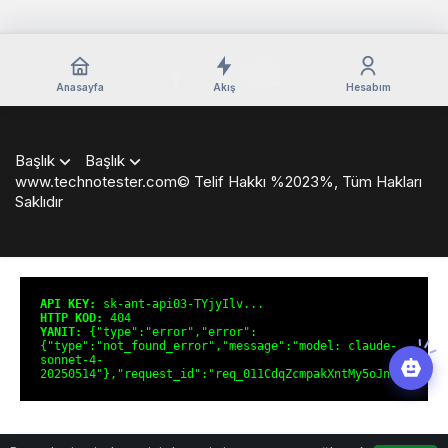
Anasayfa
Akış
Hesabım
Başlık
Başlık
www.technotester.com© Telif Hakkı %2023%, Tüm Hakları
Saklıdır
en
iyi
casino
siteleri
deneme
API KEY:
sk-ant-api03-TYjyIlv...
bonusu
HTTP KOD:
404
YANIT:
{"type":"error","error":
veren
{"type":"not_found_error","message":"model: claude-
siteler
sonnet-4-
deneme
20250514"},"request_id":"req_011CdqZcmpakXntMy5oJnfsr"}
bonusu
veren
siteler