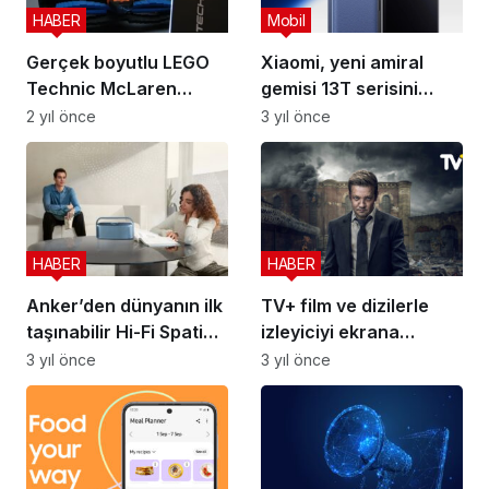
HABER
Mobil
Gerçek boyutlu LEGO
Xiaomi, yeni amiral
Technic McLaren
gemisi 13T serisini
Formula 1 yarış arabası
tanıttı
2 yıl önce
3 yıl önce
HABER
HABER
Anker’den dünyanın ilk
TV+ film ve dizilerle
taşınabilir Hi-Fi Spatial
izleyiciyi ekrana
Audio hoparlörü:
bağlayacak
3 yıl önce
3 yıl önce
Soundcore Motion
X600