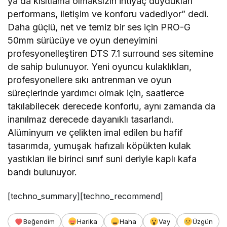
ya da kısıtlama olmaksızın ihtiyaç duydukları
performans, iletişim ve konforu vadediyor” dedi.
Daha güçlü, net ve temiz bir ses için PRO-G
50mm sürücüye ve oyun deneyimini
profesyonelleştiren DTS 7.1 surround ses sitemine
de sahip bulunuyor. Yeni oyuncu kulaklıkları,
profesyonellere sıkı antrenman ve oyun
süreçlerinde yardımcı olmak için, saatlerce
takılabilecek derecede konforlu, aynı zamanda da
inanılmaz derecede dayanıklı tasarlandı.
Alüminyum ve çelikten imal edilen bu hafif
tasarımda, yumuşak hafızalı köpükten kulak
yastıkları ile birinci sınıf suni deriyle kaplı kafa
bandı bulunuyor.
[techno_summary][techno_recommend]
Beğendim
Harika
Haha
Vay
Üzgün