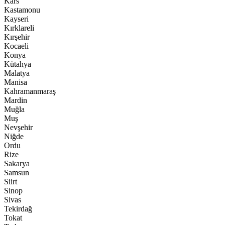
Kars
Kastamonu
Kayseri
Kırklareli
Kırşehir
Kocaeli
Konya
Kütahya
Malatya
Manisa
Kahramanmaraş
Mardin
Muğla
Muş
Nevşehir
Niğde
Ordu
Rize
Sakarya
Samsun
Siirt
Sinop
Sivas
Tekirdağ
Tokat