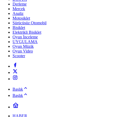
Derleme
Mercek
Analiz
Motosiklet
Sürücüsüz Otomobil
Bisiklet
Elektrikli Bisiklet
Oyun İnceleme
UYGULAMA
Oyun Müzik
Oyun Video
Scooter
Başlık
Başlık
HABER