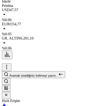
İskele
Pristina
USD
47,57
%0.06
EURO
54,77
%0.05
GR. ALTIN
6.201,10
%0.06
Aramak istediğiniz kelimeyi yazın..
Hızlı Erişim