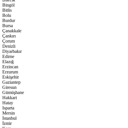
Bingöl
Bitlis
Bolu
Burdur
Bursa
Çanakkale
Çankırı
Çorum
Denizli
Diyarbakır
Edirne
Elazığ
Erzincan
Erzurum
Eskişehir
Gaziantep
Giresun
Gümüşhane
Hakkari
Hatay
Isparta
Mersin
İstanbul
İzmir