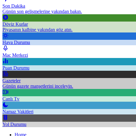
Son Dakika
Günün son gelişmelerine yakından bakın.
Döviz Kurlar
Piyasanın kalbine yakından göz atın.
Hava Durumu
Maç Merkezi
Puan Durumu
Gazeteler
Günün gazete manşetlerini inceleyin.
Canlı Tv
Namaz Vakitleri
Yol Durumu
Home