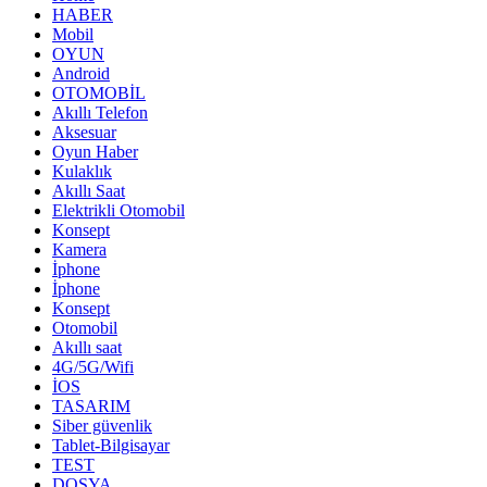
HABER
Mobil
OYUN
Android
OTOMOBİL
Akıllı Telefon
Aksesuar
Oyun Haber
Kulaklık
Akıllı Saat
Elektrikli Otomobil
Konsept
Kamera
İphone
İphone
Konsept
Otomobil
Akıllı saat
4G/5G/Wifi
İOS
TASARIM
Siber güvenlik
Tablet-Bilgisayar
TEST
DOSYA