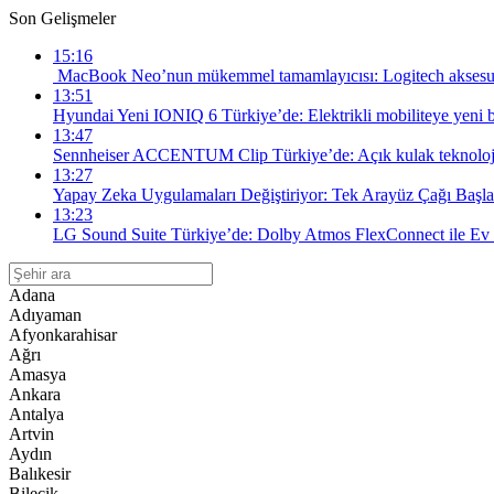
Son Gelişmeler
15:16
MacBook Neo’nun mükemmel tamamlayıcısı: Logitech aksesu
13:51
Hyundai Yeni IONIQ 6 Türkiye’de: Elektrikli mobiliteye yeni 
13:47
Sennheiser ACCENTUM Clip Türkiye’de: Açık kulak teknolojis
13:27
Yapay Zeka Uygulamaları Değiştiriyor: Tek Arayüz Çağı Başla
13:23
LG Sound Suite Türkiye’de: Dolby Atmos FlexConnect ile Ev
Adana
Adıyaman
Afyonkarahisar
Ağrı
Amasya
Ankara
Antalya
Artvin
Aydın
Balıkesir
Bilecik