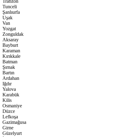
Trabzon
Tunceli
Şanlıurfa
Uşak
Van
Yozgat
Zonguldak
Aksaray
Bayburt
Karaman
Kırıkkale
Batman
Şırnak
Bartın
Ardahan
Iğdır
Yalova
Karabük
Kilis
Osmaniye
Düzce
Lefkoşa
Gazimağusa
Girne
Güzelyurt