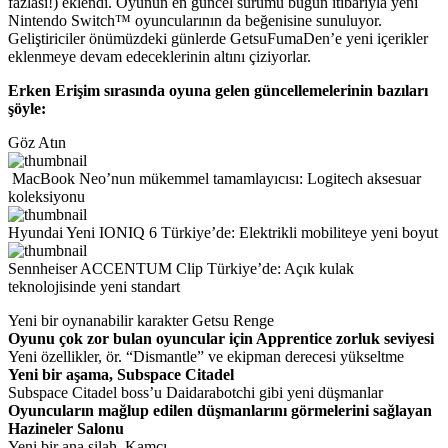
fazlası!) eklendi. Oyunun en güncel sürümü bugün itibarıyla yeni
Nintendo Switch™ oyuncularının da beğenisine sunuluyor.
Geliştiriciler önümüzdeki günlerde GetsuFumaDen’e yeni içerikler
eklenmeye devam edeceklerinin altını çiziyorlar.
Erken Erişim sırasında oyuna gelen güncellemelerinin bazıları
şöyle:
Göz Atın
MacBook Neo’nun mükemmel tamamlayıcısı: Logitech aksesuar
koleksiyonu
Hyundai Yeni IONIQ 6 Türkiye’de: Elektrikli mobiliteye yeni boyut
Sennheiser ACCENTUM Clip Türkiye’de: Açık kulak
teknolojisinde yeni standart
Yeni bir oynanabilir karakter Getsu Renge
Oyunu çok zor bulan oyuncular için Apprentice zorluk seviyesi
Yeni özellikler, ör. “Dismantle” ve ekipman derecesi yükseltme
Yeni bir aşama, Subspace Citadel
Subspace Citadel boss’u Daidarabotchi gibi yeni düşmanlar
Oyuncuların mağlup edilen düşmanlarını görmelerini sağlayan
Hazineler Salonu
Yeni bir ana silah, Kamçı