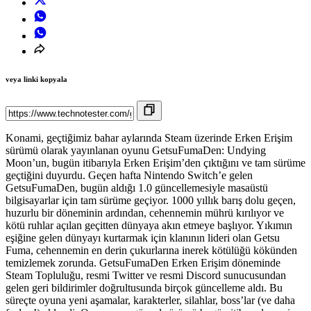
veya linki kopyala
Konami, geçtiğimiz bahar aylarında Steam üzerinde Erken Erişim
sürümü olarak yayınlanan oyunu GetsuFumaDen: Undying
Moon’un, bugün itibarıyla Erken Erişim’den çıktığını ve tam sürüme
geçtiğini duyurdu. Geçen hafta Nintendo Switch’e gelen
GetsuFumaDen, bugün aldığı 1.0 güncellemesiyle masaüstü
bilgisayarlar için tam sürüme geçiyor. 1000 yıllık barış dolu geçen,
huzurlu bir döneminin ardından, cehennemin mührü kırılıyor ve
kötü ruhlar açılan geçitten dünyaya akın etmeye başlıyor. Yıkımın
eşiğine gelen dünyayı kurtarmak için klanının lideri olan Getsu
Fuma, cehennemin en derin çukurlarına inerek kötülüğü kökünden
temizlemek zorunda. GetsuFumaDen Erken Erişim döneminde
Steam Topluluğu, resmi Twitter ve resmi Discord sunucusundan
gelen geri bildirimler doğrultusunda birçok güncelleme aldı. Bu
süreçte oyuna yeni aşamalar, karakterler, silahlar, boss’lar (ve daha