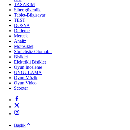
TASARIM
Siber güvenlik
Tablet-Bilgisayar
TEST
DOSYA
Derleme
Mercek
Analiz
Motosiklet
Sürücüsüz Otomobil
Bisiklet
Elektrikli Bisiklet
Oyun İnceleme
UYGULAMA
Oyun Müzik
Oyun Video
Scooter
Başlık