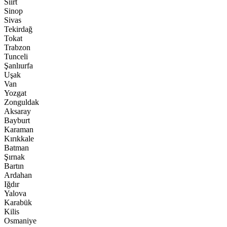
Siirt
Sinop
Sivas
Tekirdağ
Tokat
Trabzon
Tunceli
Şanlıurfa
Uşak
Van
Yozgat
Zonguldak
Aksaray
Bayburt
Karaman
Kırıkkale
Batman
Şırnak
Bartın
Ardahan
Iğdır
Yalova
Karabük
Kilis
Osmaniye