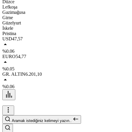
Düzce
Lefkoşa
Gazimağusa
Girne
Güzelyurt
İskele
Pristina
USD
47,57
%0.06
EURO
54,77
%0.05
GR. ALTIN
6.201,10
%0.06
Aramak istediğiniz kelimeyi yazın..