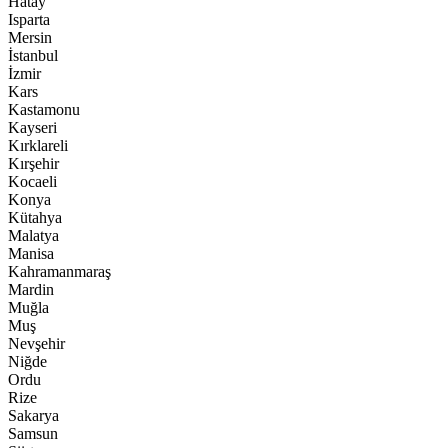
Hatay
Isparta
Mersin
İstanbul
İzmir
Kars
Kastamonu
Kayseri
Kırklareli
Kırşehir
Kocaeli
Konya
Kütahya
Malatya
Manisa
Kahramanmaraş
Mardin
Muğla
Muş
Nevşehir
Niğde
Ordu
Rize
Sakarya
Samsun