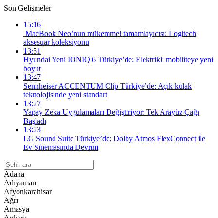
Son Gelişmeler
15:16
MacBook Neo’nun mükemmel tamamlayıcısı: Logitech
aksesuar koleksiyonu
13:51
Hyundai Yeni IONIQ 6 Türkiye’de: Elektrikli mobiliteye yeni
boyut
13:47
Sennheiser ACCENTUM Clip Türkiye’de: Açık kulak
teknolojisinde yeni standart
13:27
Yapay Zeka Uygulamaları Değiştiriyor: Tek Arayüz Çağı
Başladı
13:23
LG Sound Suite Türkiye’de: Dolby Atmos FlexConnect ile
Ev Sinemasında Devrim
Adana
Adıyaman
Afyonkarahisar
Ağrı
Amasya
Ankara