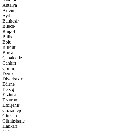
Antalya
Artvin
Aydın
Balıkesir
Bilecik
Bingöl
Bitlis
Bolu
Burdur
Bursa
Çanakkale
Çankırı
Çorum
Denizli
Diyarbakır
Edirne
Elazığ
Erzincan
Erzurum
Eskişehir
Gaziantep
Giresun
Gümüşhane
Hakkari