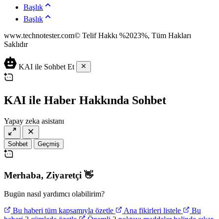
Başlık
Başlık
www.technotester.com© Telif Hakkı %2023%, Tüm Hakları
Saklıdır
en
KAI ile Sohbet Et
iyi
casino
siteleri
deneme
KAI ile Haber Hakkında Sohbet
bonusu
veren
Yapay zeka asistanı
siteler
deneme
bonusu
Sohbet
Geçmiş
veren
siteler
deneme
Merhaba,
Ziyaretçi
👋
bonusu
veren
siteler
Bugün nasıl yardımcı olabilirim?
Bu haberi tüm kapsamıyla özetle
Ana fikirleri listele
Bu