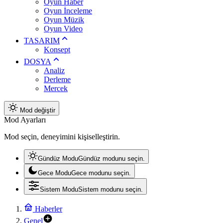
Oyun Haber
Oyun İnceleme
Oyun Müzik
Oyun Video
TASARIM
Konsept
DOSYA
Analiz
Derleme
Mercek
Mod değiştir
Mod Ayarları
Mod seçin, deneyimini kişiselleştirin.
Gündüz Modu
Gündüz modunu seçin.
Gece Modu
Gece modunu seçin.
Sistem Modu
Sistem modunu seçin.
Haberler
Genel