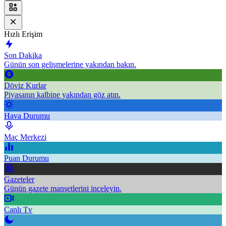
Hızlı Erişim
Son Dakika
Günün son gelişmelerine yakından bakın.
Döviz Kurlar
Piyasanın kalbine yakından göz atın.
Hava Durumu
Maç Merkezi
Puan Durumu
Gazeteler
Günün gazete manşetlerini inceleyin.
Canlı Tv