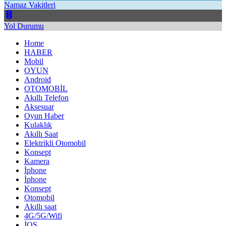
Namaz Vakitleri
Yol Durumu
Home
HABER
Mobil
OYUN
Android
OTOMOBİL
Akıllı Telefon
Aksesuar
Oyun Haber
Kulaklık
Akıllı Saat
Elektrikli Otomobil
Konsept
Kamera
İphone
İphone
Konsept
Otomobil
Akıllı saat
4G/5G/Wifi
İOS