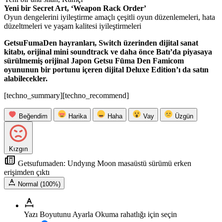
Yeni bir Secret Art, ‘Weapon Rack Order’
Oyun dengelerini iyileştirme amaçlı çeşitli oyun düzenlemeleri, hata
düzeltmeleri ve yaşam kalitesi iyileştirmeleri
GetsuFumaDen hayranları, Switch üzerinden dijital sanat
kitabı, orijinal mini soundtrack ve daha önce Batı’da piyasaya
sürülmemiş orijinal Japon Getsu Fūma Den Famicom
oyununun bir portunu içeren dijital Deluxe Edition’ı da satın
alabilecekler.
[techno_summary][techno_recommend]
Beğendim
Harika
Haha
Vay
Üzgün
Kızgın
Getsufumaden: Undyıng Moon masaüstü sürümü erken
erişimden çıktı
Normal (100%)
Yazı Boyutunu Ayarla
Okuma rahatlığı için seçin