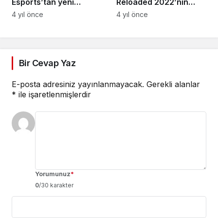
Esports’tan yeni
Reloaded 2022’nin
ortaklık
kazananı Eternal Fire
4 yıl önce
4 yıl önce
Academy
Bir Cevap Yaz
E-posta adresiniz yayınlanmayacak.
Gerekli alanlar
*
ile işaretlenmişlerdir
Yorumunuz
*
0
/30 karakter