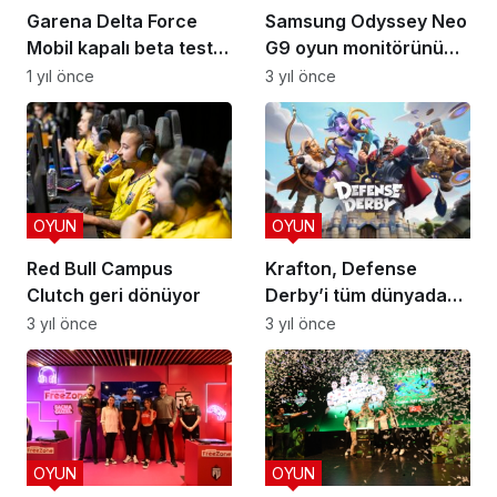
Garena Delta Force
Samsung Odyssey Neo
Mobil kapalı beta testi
G9 oyun monitörünü
başlıyor
tanıttı
1 yıl önce
3 yıl önce
OYUN
OYUN
Red Bull Campus
Krafton, Defense
Clutch geri dönüyor
Derby’i tüm dünyada
yayınladı
3 yıl önce
3 yıl önce
OYUN
OYUN