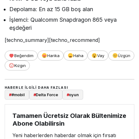
Depolama: En az 15 GB boş alan
İşlemci: Qualcomm Snapdragon 865 veya
eşdeğeri
[techno_summary][techno_recommend]
Beğendim
Harika
Haha
Vay
Üzgün
Kızgın
HABERLE ILGILI DAHA FAZLASI
#
#mobil
#
Delta Force
#
oyun
Tamamen Ücretsiz Olarak Bültenimize
Abone Olabilirsin
Yeni haberlerden haberdar olmak için fırsatı