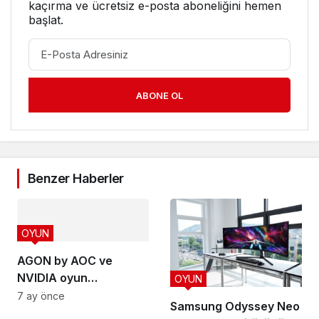
kaçırma ve ücretsiz e-posta aboneliğini hemen
başlat.
ABONE OL
Benzer Haberler
OYUN
AGON by AOC ve
NVIDIA oyun
OYUN
monitörlerinde
7 ay önce
Samsung Odyssey Neo
standartları yeniden