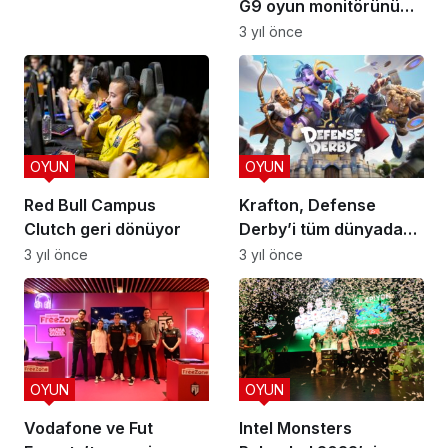
G9 oyun monitörünü
belirliyor
tanıttı
3 yıl önce
OYUN
OYUN
Red Bull Campus
Krafton, Defense
Clutch geri dönüyor
Derby’i tüm dünyada
yayınladı
3 yıl önce
3 yıl önce
OYUN
OYUN
Vodafone ve Fut
Intel Monsters