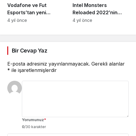
Vodafone ve Fut
Intel Monsters
Esports’tan yeni
Reloaded 2022’nin
ortaklık
kazananı Eternal Fire
4 yıl önce
4 yıl önce
Academy
Bir Cevap Yaz
E-posta adresiniz yayınlanmayacak.
Gerekli alanlar
*
ile işaretlenmişlerdir
Yorumunuz
*
0
/30 karakter