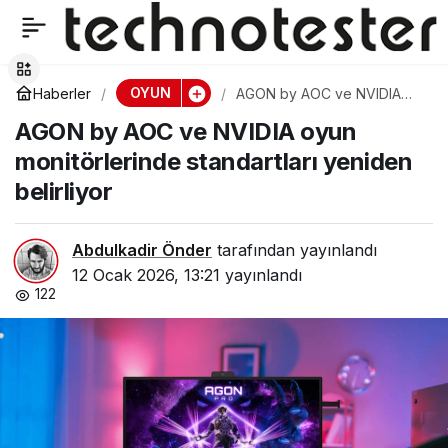
Garena Delta Force
0
Paylaş
Mobil kapalı beta testi
OYUN
Haberler
AGON by AOC ve NVIDIA
oyun monitörlerinde
AGON by AOC ve NVIDIA oyun
standartları yeniden
başlıyor
belirliyor
monitörlerinde standartları yeniden
belirliyor
Abdulkadir Önder
tarafından yayınlandı
12 Ocak 2026, 13:21
yayınlandı
122