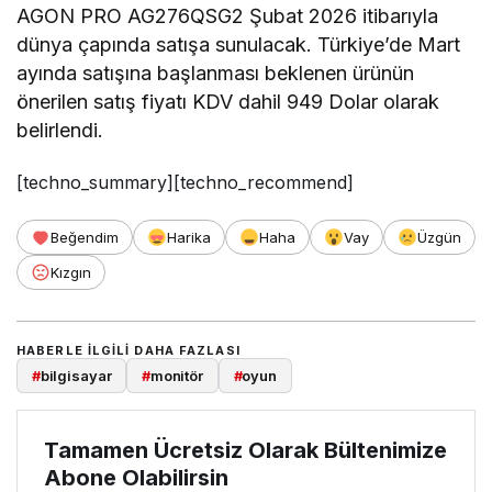
AGON PRO AG276QSG2 Şubat 2026 itibarıyla
dünya çapında satışa sunulacak. Türkiye’de Mart
ayında satışına başlanması beklenen ürünün
önerilen satış fiyatı KDV dahil 949 Dolar olarak
belirlendi.
[techno_summary][techno_recommend]
Beğendim
Harika
Haha
Vay
Üzgün
Kızgın
HABERLE ILGILI DAHA FAZLASI
#
bilgisayar
#
monitör
#
oyun
Tamamen Ücretsiz Olarak Bültenimize
Abone Olabilirsin