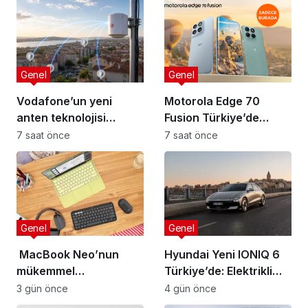
Genel
Genel
Vodafone’un yeni
Motorola Edge 70
anten teknolojisi
Fusion Türkiye’de
Türkiye’de
Hepsiburada ile ön
7 saat önce
7 saat önce
satışa açıldı
Genel
Genel
MacBook Neo’nun
Hyundai Yeni IONIQ 6
mükemmel
Türkiye’de: Elektrikli
tamamlayıcısı: Logitech
mobiliteye yeni boyut
3 gün önce
4 gün önce
aksesuar koleksiyonu