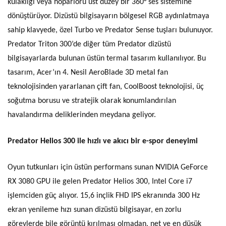
kulaklığı veya hoparlörü üst düzey bir 360° ses sistemine
dönüştürüyor. Dizüstü bilgisayarın bölgesel RGB aydınlatmaya
sahip klavyede, özel Turbo ve Predator Sense tuşları bulunuyor.
Predator Triton 300’de diğer tüm Predator dizüstü
bilgisayarlarda bulunan üstün termal tasarım kullanılıyor. Bu
tasarım, Acer’ın 4. Nesil AeroBlade 3D metal fan
teknolojisinden yararlanan çift fan, CoolBoost teknolojisi, üç
soğutma borusu ve stratejik olarak konumlandırılan
havalandırma deliklerinden meydana geliyor.
Predator Helios 300 ile hızlı ve akıcı bir e-spor deneyimi
Oyun tutkunları için üstün performans sunan NVIDIA GeForce
RX 3080 GPU ile gelen Predator Helios 300, Intel Core i7
işlemciden güç alıyor. 15,6 inçlik FHD IPS ekranında 300 Hz
ekran yenileme hızı sunan dizüstü bilgisayar, en zorlu
görevlerde bile görüntü kırılması olmadan, net ve en düşük