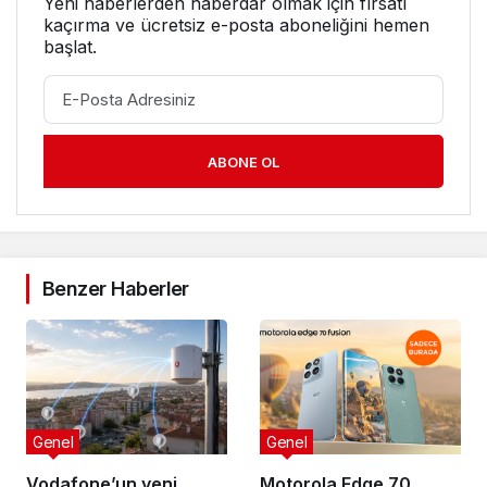
Yeni haberlerden haberdar olmak için fırsatı
kaçırma ve ücretsiz e-posta aboneliğini hemen
başlat.
ABONE OL
Benzer Haberler
Genel
Genel
Vodafone’un yeni
Motorola Edge 70