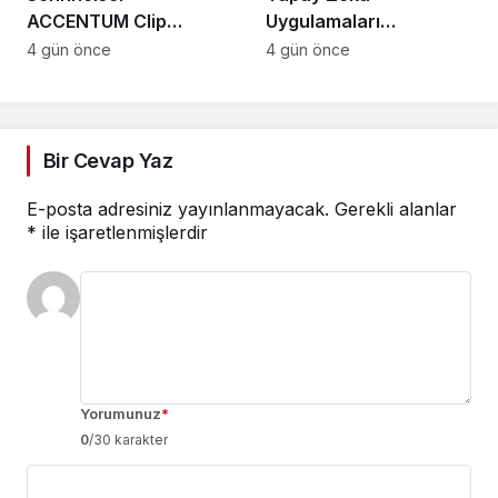
ACCENTUM Clip
Uygulamaları
Türkiye’de: Açık kulak
Değiştiriyor: Tek
4 gün önce
4 gün önce
teknolojisinde yeni
Arayüz Çağı Başladı
standart
Bir Cevap Yaz
E-posta adresiniz yayınlanmayacak.
Gerekli alanlar
*
ile işaretlenmişlerdir
Yorumunuz
*
0
/30 karakter