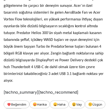
gölgelenme ile çarpıcı bir deneyim sunuyor. Acer’ın özel
tasarımlı soğutma sistemleri ile gelen AeroBlade Fan ve Acer
Vortex Flow teknolojileri, en yüksek performansa ihtiyaç duyan
oyunlarda bile dizüstü bilgisayarın sıcaklığını kontrol altında
tutuyor. Predator Helios 300’ün siyah metal kaplamalı kasanın
tabanında şeffaf, içbükey WASD tuşları ve oyun deneyimi için
büyük önem taşıyan Turbo ile PredatorSense tuşları bulunan 4
bölgeli RGB klavye yer alıyor. Zengin bağlantı noktalarına sahip
dizüstü bilgisayarda DisplayPort ve Power Delivery destekli çok
hızlı Thunderbolt 4 USB-C de dahil olmak üzere tüm çevre
birimlerinizi takabileceğiniz 3 adet USB 3.1 bağlantı noktası yer
alıyor.
[techno_summary][techno_recommend]
Beğendim
Harika
Haha
Vay
Üzgün