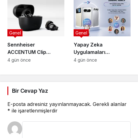
Genel
Genel
Sennheiser
Yapay Zeka
ACCENTUM Clip
Uygulamaları
Türkiye’de: Açık kulak
Değiştiriyor: Tek
4 gün önce
4 gün önce
teknolojisinde yeni
Arayüz Çağı Başladı
standart
Bir Cevap Yaz
E-posta adresiniz yayınlanmayacak.
Gerekli alanlar
*
ile işaretlenmişlerdir