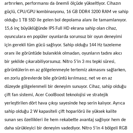
artırırken, performansı da önemli ölçüde yükseltiyor. Cihazın
güçlü, CPU/GPU kombinasyonu, 16 GB DDR4 3200 RAM ve sahip
olduğu 1 TB SSD ile gelen bol depolama alanı ile tamamlanıyor.
15,6 inç büyüklüğünde IPS Full HD ekrana sahip olan cihaz,
oyunculara en popüler oyunlarda sorunsuz bir oyun deneyimi
için gerekli tüm gücü sağlıyor. Sahip olduğu 144 Hz tazeleme
oranı ile görüntüde bulanıklık olmadan, oyunların tadını akıcı
bir şekilde çıkarabiliyorsunuz. Nitro 5’in 3 ms tepki süresi,
görüntülerin en az gölgelenmeyle tertemiz akmasını sağlarken,
en zorlu görevlerde bile görüntü kırılmasız, net ve en az
düzeyde gölgelenmeli bir deneyim sunuyor. Cihaz, sahip olduğu
çift fan sistemi, Acer CoolBoost teknolojisi ve stratejik
yerleştirilen dört hava çıkışı sayesinde hep serin kalıyor. Ayrıca
sahip olduğu 2 W kapasiteli çift hoparlörü ile yüksek kalite
sunan ses özellikleri ile hem rekabette avantaj sağlıyor hem de
daha sürükleyici bir deneyim vadediyor. Nitro 5’in 4 bölgeli RGB