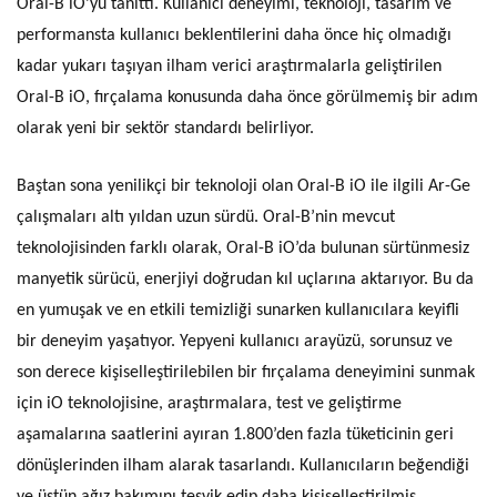
Oral-B iO’yu tanıttı. Kullanıcı deneyimi, teknoloji, tasarım ve
performansta kullanıcı beklentilerini daha önce hiç olmadığı
kadar yukarı taşıyan ilham verici araştırmalarla geliştirilen
Oral-B iO, fırçalama konusunda daha önce görülmemiş bir adım
olarak yeni bir sektör standardı belirliyor.
Baştan sona yenilikçi bir teknoloji olan Oral-B iO ile ilgili Ar-Ge
çalışmaları altı yıldan uzun sürdü. Oral-B’nin mevcut
teknolojisinden farklı olarak, Oral-B iO’da bulunan sürtünmesiz
manyetik sürücü, enerjiyi doğrudan kıl uçlarına aktarıyor. Bu da
en yumuşak ve en etkili temizliği sunarken kullanıcılara keyifli
bir deneyim yaşatıyor. Yepyeni kullanıcı arayüzü, sorunsuz ve
son derece kişiselleştirilebilen bir fırçalama deneyimini sunmak
için iO teknolojisine, araştırmalara, test ve geliştirme
aşamalarına saatlerini ayıran 1.800’den fazla tüketicinin geri
dönüşlerinden ilham alarak tasarlandı. Kullanıcıların beğendiği
ve üstün ağız bakımını teşvik edip daha kişiselleştirilmiş