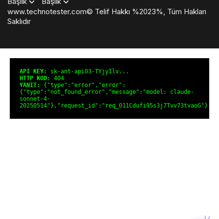
Başlık
Başlık
www.technotester.com© Telif Hakkı %2023%, Tüm Hakları
Saklıdır
en
iyi
casino
siteleri
deneme
API KEY:
sk-ant-api03-TYjyIlv...
bonusu
HTTP KOD:
404
YANIT:
{"type":"error","error":
veren
{"type":"not_found_error","message":"model: claude-
siteler
sonnet-4-
deneme
20250514"},"request_id":"req_011Cdufi95s3j7Tvv73tvaoG"}
bonusu
veren
siteler
deneme
bonusu
veren
siteler