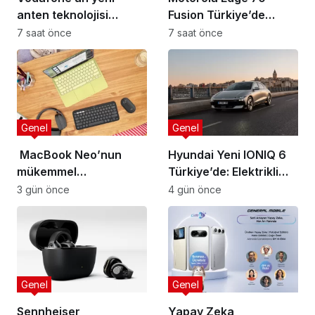
anten teknolojisi
Fusion Türkiye’de
Türkiye’de
Hepsiburada ile ön
7 saat önce
7 saat önce
satışa açıldı
Genel
Genel
MacBook Neo’nun
Hyundai Yeni IONIQ 6
mükemmel
Türkiye’de: Elektrikli
tamamlayıcısı: Logitech
mobiliteye yeni boyut
3 gün önce
4 gün önce
aksesuar koleksiyonu
Genel
Genel
Sennheiser
Yapay Zeka