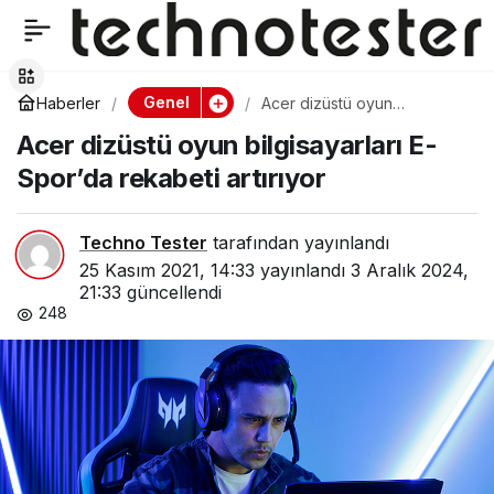
Oral-B yeni şarjlı dış
0
Paylaş
fırçası iO’yu duyurdu
Genel
Haberler
Acer dizüstü oyun
bilgisayarları E-Spor’da
Acer dizüstü oyun bilgisayarları E-
rekabeti artırıyor
Spor’da rekabeti artırıyor
Techno Tester
tarafından yayınlandı
25 Kasım 2021, 14:33
yayınlandı
3 Aralık 2024,
21:33
güncellendi
248