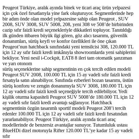
Peugeot Türkiye, aralık ayında binek ve ticari araç ürün yelpazesi
için çok özel fırsatlarıyla yine fark oluşturuyor. Segmentlerinde hep
bir adım önde olan model yelpazesine sahip olan Peugeot , SUV
2008, SUV 3008, SUV 5008, 208, yeni 308 ve 508’de birbirinden
cazip sıfır faizli kredi seçenekleriyle dikkatleri topluyor. Tanıtıldığı
ilk günden itibaren büyük ilgi gören, göz alıcı tasarımı, güvenlik
donanımları, sürüş keyfi ve konfor özellikleri ile öne çıkan
Peugeot’nun hatchback sınıfındaki yeni temsilcisi 308, 120.000 TL
için 12 ay sıfır faizli kredi imkânıyla showroomlarda yeni sahiplerini
bekliyor. Yeni nesil i-Cockpit, EAT8 8 ileri tam otomatik şanzıman
ve yarı otonom
sürüş seçeneklerine sahip segmentinin en çok tercih edilen modeli
Peugeot SUV 2008, 100.000 TL için 15 ay vadeli sıfır faizli kredi
fırsatıyla satın alınabiliyor. Sınıfında ezberleri bozan tasarımı, üstün
sürüş konforu ve zengin donanımıyla SUV 3008, 180.000 TL için
12 ay vadeli sıfır faizli kredi seçeneğiyle tercih edilebiliyor. Yedi
kişilik oturma kapasiteli Peugeot SUV 5008’de 180.000 TL için 12
ay vadeli sıfır faizli kredi avantajı sağlanıyor. Hatchback
segmentinin özgün tasarımlı sportif modeli Peugeot 208’i tercih
edenler 100.000 TL için 12 ay vadeli sıfır faizli kredi fırsatından
yararlanabiliyor. Peugeot Türkiye, aralık ayında ticari araç
modellerinde de benzersiz avantajlar sunuyor. Tutumluluk ustası
BlueHDi dizel motoruyla Rifter 120.000 TL’ye kadar 15 ay vadeli
sıfır