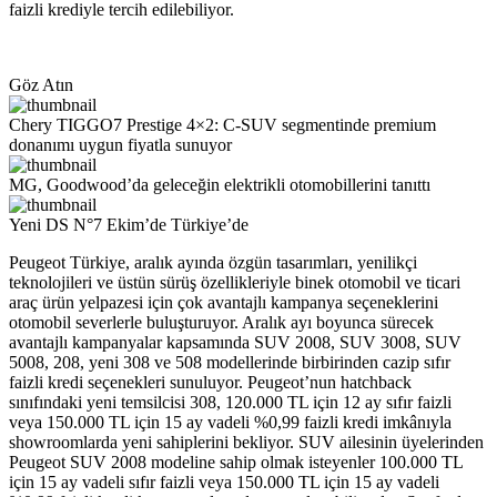
faizli krediyle tercih edilebiliyor.
Göz Atın
Chery TIGGO7 Prestige 4×2: C-SUV segmentinde premium
donanımı uygun fiyatla sunuyor
MG, Goodwood’da geleceğin elektrikli otomobillerini tanıttı
Yeni DS N°7 Ekim’de Türkiye’de
Peugeot Türkiye, aralık ayında özgün tasarımları, yenilikçi
teknolojileri ve üstün sürüş özellikleriyle binek otomobil ve ticari
araç ürün yelpazesi için çok avantajlı kampanya seçeneklerini
otomobil severlerle buluşturuyor. Aralık ayı boyunca sürecek
avantajlı kampanyalar kapsamında SUV 2008, SUV 3008, SUV
5008, 208, yeni 308 ve 508 modellerinde birbirinden cazip sıfır
faizli kredi seçenekleri sunuluyor. Peugeot’nun hatchback
sınıfındaki yeni temsilcisi 308, 120.000 TL için 12 ay sıfır faizli
veya 150.000 TL için 15 ay vadeli %0,99 faizli kredi imkânıyla
showroomlarda yeni sahiplerini bekliyor. SUV ailesinin üyelerinden
Peugeot SUV 2008 modeline sahip olmak isteyenler 100.000 TL
için 15 ay vadeli sıfır faizli veya 150.000 TL için 15 ay vadeli