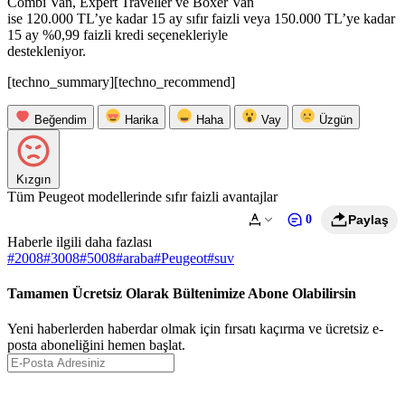
Combi Van, Expert Traveller ve Boxer Van
ise 120.000 TL’ye kadar 15 ay sıfır faizli veya 150.000 TL’ye kadar
15 ay %0,99 faizli kredi seçenekleriyle
destekleniyor.
[techno_summary][techno_recommend]
Beğendim
Harika
Haha
Vay
Üzgün
Kızgın
Tüm Peugeot modellerinde sıfır faizli avantajlar
0
Paylaş
Haberle ilgili daha fazlası
#
2008
#
3008
#
5008
#
araba
#
Peugeot
#
suv
Tamamen Ücretsiz Olarak Bültenimize Abone Olabilirsin
Yeni haberlerden haberdar olmak için fırsatı kaçırma ve ücretsiz e-
posta aboneliğini hemen başlat.
Abone Ol