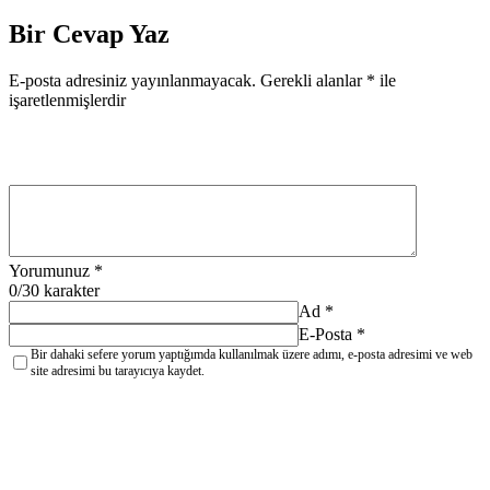
Bir Cevap Yaz
E-posta adresiniz yayınlanmayacak.
Gerekli alanlar
*
ile
işaretlenmişlerdir
Yorumunuz
*
0
/30 karakter
Ad
*
E-Posta
*
Bir dahaki sefere yorum yaptığımda kullanılmak üzere adımı, e-posta adresimi ve web
site adresimi bu tarayıcıya kaydet.
YORUM GÖNDER