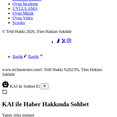
Oyun İnceleme
UYGULAMA
Oyun Müzik
Oyun Video
Scooter
© Telif Hakkı 2026, Tüm Hakları Saklıdır
Başlık
Başlık
www.technotester.com© Telif Hakkı %2023%, Tüm Hakları
Saklıdır
en
iyi
KAI ile Sohbet Et
casino
siteleri
deneme
bonusu
KAI ile Haber Hakkında Sohbet
veren
siteler
Yapay zeka asistanı
deneme