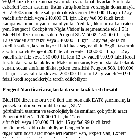
%0,99 faizli kredi kampanyalarından yararlanabiliyorlar. Sınıfında
ezberleri bozan tasarımı, üstün sürüş konforu ve zengin donanımıyla
SUV 3008 modeline sahip olmak isteyenler 180.000 TL için 12 ay
vadeli sıfır faizli veya 240.000 TL için 12 ay %0,99 faizli kredi
kampanyalarından yararlanabiliyorlar. Yedi kişilik oturma kapasitesi,
yeni Peugeot i-Cockpit ve Night Vision’la segmentinde tek 1.5 lt
BlueHDi dizel motora sahip Peugeot SUV 5008, 180.000 TL için
12 ay vadeli sıfır faizli veya 240.000 TL için 12 ay %0,99 faizli
kredi fırsatlarıyla sunuluyor. Hatchback segmentinin özgün tasarımlı
sportif modeli Peugeot 208’i tercih edenler 100.000 TL için 12 ay
vadeli sıfır faiz veya 150.000 TL için 12 ay vadeli %0,99 faizli kredi
fırsatından yararlanabiliyor. Maksimum sürüş keyfini standart olarak
sunan, sedan sınıfının dikkat çeken temsilcisi Peugeot 508, 140.000
TL için 12 ay sıfır faizli veya 200.000 TL için 12 ay vadeli %0,99
faizli kredi seçenekleriyle tercih edilebiliyor.
Peugeot ’dan ticari araçlarda da sıfır faizli kredi fırsatı!
BlueHDi dizel motoru ve 8 ileri tam otomatik EAT8 şanzımanıyla
yüksek konfor ve verimlilik sunan, SUV
görünümlü tasarımı ve teknolojisiyle de sınıfının çok yönlü aracı
Peugeot Rifter’a, 120.000 TL için 15 ay
sıfır faizli veya 150.000 TL için 15 ay %0,99 faizli kredi
imkânlarıyla sahip olunabiliyor. Peugeot’nun
diğer hafif ticari araç modelleri Partner Van, Expert Van, Expert