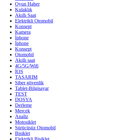
Oyun Haber
Kulaklık
Akıllı Saat
Elektrikli Otomobil
Konsept
Kamera
İphone
İphone
Konsept
Otomobil
Akıllı saat
4G/5G/Wifi
İOS
TASARIM
Siber güvenlik
Tablet-Bilgisayar
TEST
DOSYA
Derleme
Mercek
Analiz
Motosiklet
Sürücüsüz Otomobil
Bisiklet
Elektrikli Bisiklet