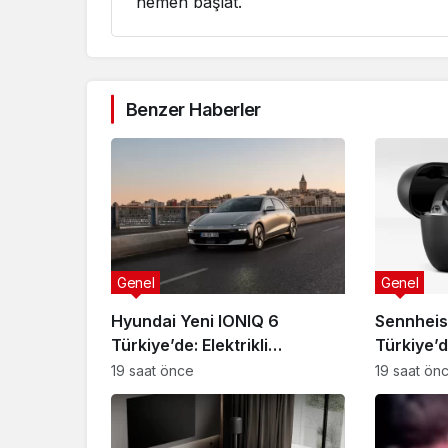
hemen başlat.
Benzer Haberler
Genel
Genel
Hyundai Yeni IONIQ 6
Sennhei
Türkiye’de: Elektrikli
Türkiye’d
mobiliteye yeni boyut
teknoloji
19 saat önce
19 saat ön