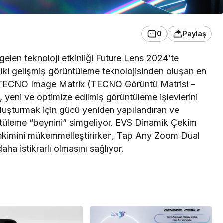
0
Paylaş
elen teknoloji etkinliği Future Lens 2024’te
iki gelişmiş görüntüleme teknolojisinden oluşan en
likçi TECNO Image Matrix (TECNO Görüntü Matrisi –
, yeni ve optimize edilmiş görüntüleme işlevlerini
luşturmak için gücü yeniden yapılandıran ve
tüleme “beynini” simgeliyor. EVS Dinamik Çekim
 çekimini mükemmelleştirirken, Tap Any Zoom Dual
ha istikrarlı olmasını sağlıyor.