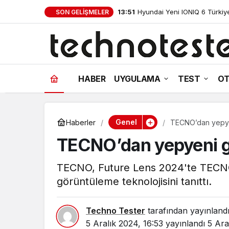
13:47
Sennheiser ACCENTUM Clip Tü
SON GELIŞMELER
standart
HABER
UYGULAMA
TEST
OT
Genel
Haberler
TECNO’dan yepye
TECNO’dan yepyeni g
TECNO, Future Lens 2024'te TECNO 
görüntüleme teknolojisini tanıttı.
Techno Tester
tarafından yayınland
5 Aralık 2024, 16:53
yayınlandı
5 Ara