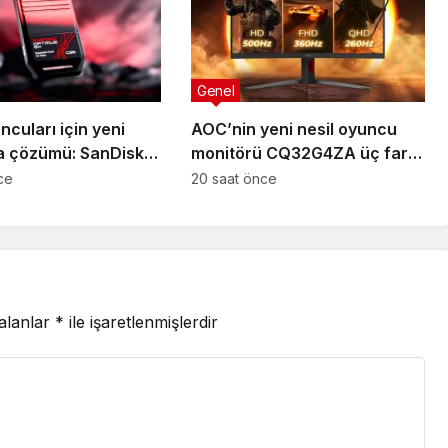
Genel
cuları için yeni
AOC’nin yeni nesil oyuncu
 çözümü: SanDisk
monitörü CQ32G4ZA üç farklı
 GX C50
oyun deneyimini tek ekranda
ce
20 saat önce
sunuyor
 alanlar
*
ile işaretlenmişlerdir