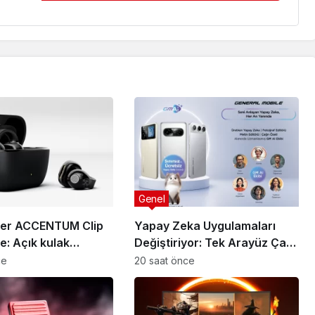
Genel
ser ACCENTUM Clip
Yapay Zeka Uygulamaları
e: Açık kulak
Değiştiriyor: Tek Arayüz Çağı
sinde yeni standart
Başladı
ce
20 saat önce