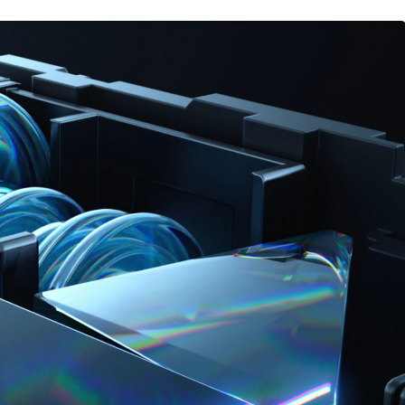
Genel
Sennheiser ACCENTUM
ni IONIQ 6
Clip Türkiye’de: Açık
 Elektrikli
kulak teknolojisinde yeni
 yeni boyut
standart