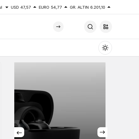
ul
USD
47,57
EURO
54,77
GR. ALTIN
6.201,10
Mod
değiştir
Gündüz Modu
Gündüz modunu seçin.
Gece Modu
Gece modunu seçin.