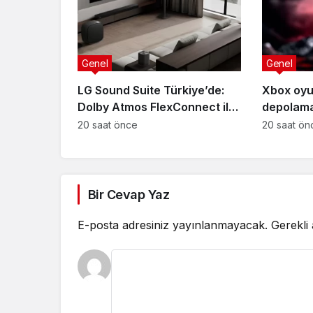
Genel
Genel
LG Sound Suite Türkiye’de:
Xbox oyun
Dolby Atmos FlexConnect ile
depolama
Ev Sinemasında Devrim
Optimus
20 saat önce
20 saat ön
Bir Cevap Yaz
E-posta adresiniz yayınlanmayacak.
Gerekli