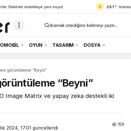
rkiye’de: Açık kulak teknolojisinde yeni
25.1 °
Istanb
Aramak istediğiniz kelimeyi yazın..
OMOBİL
OYUN
TASARIM
DOSYA
ni görüntüleme “Beyni”
örüntüleme “Beyni”
Image Matrix ve yapay zeka destekli iki
ı
159
lık 2024, 17:01
güncellendi