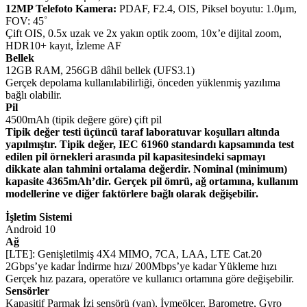
12MP Telefoto Kamera:
PDAF, F2.4, OIS, Piksel boyutu: 1.0μm,
FOV: 45˚
Çift OIS, 0.5x uzak ve 2x yakın optik zoom, 10x’e dijital zoom,
HDR10+ kayıt, İzleme AF
Bellek
12GB RAM, 256GB dâhil bellek (UFS3.1)
Gerçek depolama kullanılabilirliği, önceden yüklenmiş yazılıma
bağlı olabilir.
Pil
4500mAh (tipik değere göre) çift pil
Tipik değer testi üçüncü taraf laboratuvar koşulları altında
yapılmıştır. Tipik değer, IEC 61960 standardı kapsamında test
edilen pil örnekleri arasında pil kapasitesindeki sapmayı
dikkate alan tahmini ortalama değerdir. Nominal (minimum)
kapasite 4365mAh’dir. Gerçek pil ömrü, ağ ortamına, kullanım
modellerine ve diğer faktörlere bağlı olarak değişebilir.
İşletim Sistemi
Android 10
Ağ
[LTE]: Genişletilmiş 4X4 MIMO, 7CA, LAA, LTE Cat.20
2Gbps’ye kadar İndirme hızı/ 200Mbps’ye kadar Yükleme hızı
Gerçek hız pazara, operatöre ve kullanıcı ortamına göre değişebilir.
Sensörler
Kapasitif Parmak İzi sensörü (yan), İvmeölçer, Barometre, Gyro