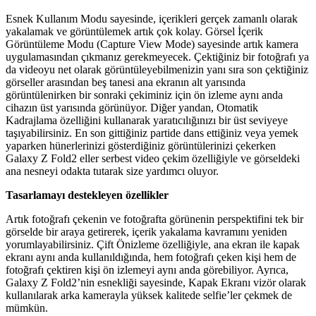
Esnek Kullanım Modu sayesinde, içerikleri gerçek zamanlı olarak
yakalamak ve görüntülemek artık çok kolay. Görsel İçerik
Görüntüleme Modu (Capture View Mode) sayesinde artık kamera
uygulamasından çıkmanız gerekmeyecek. Çektiğiniz bir fotoğrafı ya
da videoyu net olarak görüntüleyebilmenizin yanı sıra son çektiğiniz
görseller arasından beş tanesi ana ekranın alt yarısında
görüntülenirken bir sonraki çekiminiz için ön izleme aynı anda
cihazın üst yarısında görünüyor. Diğer yandan, Otomatik
Kadrajlama özelliğini kullanarak yaratıcılığınızı bir üst seviyeye
taşıyabilirsiniz. En son gittiğiniz partide dans ettiğiniz veya yemek
yaparken hünerlerinizi gösterdiğiniz görüntülerinizi çekerken
Galaxy Z Fold2 eller serbest video çekim özelliğiyle ve görseldeki
ana nesneyi odakta tutarak size yardımcı oluyor.
Tasarlamayı destekleyen özellikler
Artık fotoğrafı çekenin ve fotoğrafta görünenin perspektifini tek bir
görselde bir araya getirerek, içerik yakalama kavramını yeniden
yorumlayabilirsiniz. Çift Önizleme özelliğiyle, ana ekran ile kapak
ekranı aynı anda kullanıldığında, hem fotoğrafı çeken kişi hem de
fotoğrafı çektiren kişi ön izlemeyi aynı anda görebiliyor. Ayrıca,
Galaxy Z Fold2’nin esnekliği sayesinde, Kapak Ekranı vizör olarak
kullanılarak arka kamerayla yüksek kalitede selfie’ler çekmek de
mümkün.