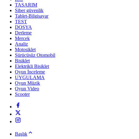
TASARIM
Siber güvenlik
Tablet-Bilgisayar
TEST
DOSYA
Derleme
Mercek
Analiz
Motosiklet
Sürücüsüz Otomobil
Bisiklet
Elektrikli Bisiklet
Oyun İnceleme
UYGULAMA
Oyun Müzik
Oyun Video
Scooter
Başlık