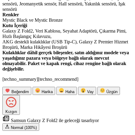
sensörü, Jeomanyetik sensör, Hall sensörü, Yakınlık sensörü, Işık
sensörü
Renkler
Mystic Black ve Mystic Bronze
Kutu İçeriği
Galaxy Z Fold2, Veri Kablosu, Seyahat Adaptörü, Çıkarma Pimi,
Hızlı Başlangıç Kılavuzu,
AKG destekli kulaklıklar (USB Tip-C), Galaxy Z Premier Hizmet
Broşürü, Marka Hikâyesi Broşürü
Kulaklıklar dâhil gerçek bileşenler, satın aldığınız modele veya
yaşadığınız pazara veya bölgeye bağlı olarak mevcut
olmayabilir. Paket ve kapak rengi, cihaz rengine bağlı olarak
değişebilir.
[techno_summary][techno_recommend]
Beğendim
Harika
Haha
Vay
Üzgün
Kızgın
Samsun Galaxy Z Fold2 ile geleceği tasarlıyor
Normal (100%)