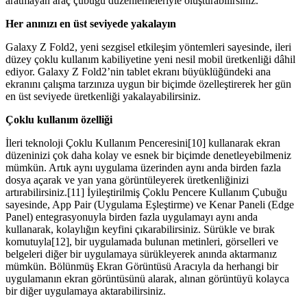
aratmayan araç çubuğu düzenlemeleriyle oluşturabilirsiniz.
Her anınızı en üst seviyede yakalayın
Galaxy Z Fold2, yeni sezgisel etkileşim yöntemleri sayesinde, ileri
düzey çoklu kullanım kabiliyetine yeni nesil mobil üretkenliği dâhil
ediyor. Galaxy Z Fold2’nin tablet ekranı büyüklüğündeki ana
ekranını çalışma tarzınıza uygun bir biçimde özelleştirerek her gün
en üst seviyede üretkenliği yakalayabilirsiniz.
Çoklu kullanım özelliği
İleri teknoloji Çoklu Kullanım Penceresini[10] kullanarak ekran
düzeninizi çok daha kolay ve esnek bir biçimde denetleyebilmeniz
mümkün. Artık aynı uygulama üzerinden aynı anda birden fazla
dosya açarak ve yan yana görüntüleyerek üretkenliğinizi
artırabilirsiniz.[11] İyileştirilmiş Çoklu Pencere Kullanım Çubuğu
sayesinde, App Pair (Uygulama Eşleştirme) ve Kenar Paneli (Edge
Panel) entegrasyonuyla birden fazla uygulamayı aynı anda
kullanarak, kolaylığın keyfini çıkarabilirsiniz. Sürükle ve bırak
komutuyla[12], bir uygulamada bulunan metinleri, görselleri ve
belgeleri diğer bir uygulamaya sürükleyerek anında aktarmanız
mümkün. Bölünmüş Ekran Görüntüsü Aracıyla da herhangi bir
uygulamanın ekran görüntüsünü alarak, alınan görüntüyü kolayca
bir diğer uygulamaya aktarabilirsiniz.