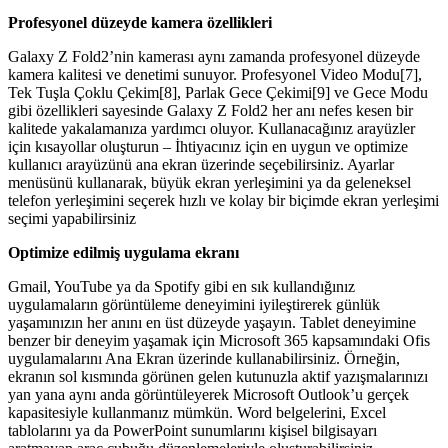
Profesyonel düzeyde kamera özellikleri
Galaxy Z Fold2’nin kamerası aynı zamanda profesyonel düzeyde
kamera kalitesi ve denetimi sunuyor. Profesyonel Video Modu[7],
Tek Tuşla Çoklu Çekim[8], Parlak Gece Çekimi[9] ve Gece Modu
gibi özellikleri sayesinde Galaxy Z Fold2 her anı nefes kesen bir
kalitede yakalamanıza yardımcı oluyor. Kullanacağınız arayüzler
için kısayollar oluşturun – İhtiyacınız için en uygun ve optimize
kullanıcı arayüzünü ana ekran üzerinde seçebilirsiniz. Ayarlar
menüsünü kullanarak, büyük ekran yerleşimini ya da geleneksel
telefon yerleşimini seçerek hızlı ve kolay bir biçimde ekran yerleşimi
seçimi yapabilirsiniz
Optimize edilmiş uygulama ekranı
Gmail, YouTube ya da Spotify gibi en sık kullandığınız
uygulamaların görüntüleme deneyimini iyileştirerek günlük
yaşamınızın her anını en üst düzeyde yaşayın. Tablet deneyimine
benzer bir deneyim yaşamak için Microsoft 365 kapsamındaki Ofis
uygulamalarını Ana Ekran üzerinde kullanabilirsiniz. Örneğin,
ekranın sol kısmında görünen gelen kutunuzla aktif yazışmalarınızı
yan yana aynı anda görüntüleyerek Microsoft Outlook’u gerçek
kapasitesiyle kullanmanız mümkün. Word belgelerini, Excel
tablolarını ya da PowerPoint sunumlarını kişisel bilgisayarı