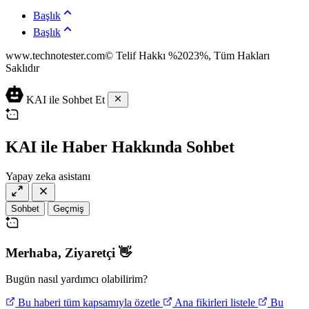
Başlık
Başlık
www.technotester.com© Telif Hakkı %2023%, Tüm Hakları
Saklıdır
en
KAI ile Sohbet Et
iyi
casino
siteleri
deneme
KAI ile Haber Hakkında Sohbet
bonusu
veren
Yapay zeka asistanı
siteler
deneme
bonusu
Sohbet
Geçmiş
veren
siteler
deneme
Merhaba,
Ziyaretçi
👋
bonusu
veren
siteler
Bugün nasıl yardımcı olabilirim?
Bu haberi tüm kapsamıyla özetle
Ana fikirleri listele
Bu