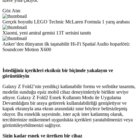
üzere yola çıkıyor.
Göz Atın
Gerçek boyutlu LEGO Technic McLaren Formula 1 yarış arabası
Xiaomi, yeni amiral gemisi 13T serisini tanıttı
Anker’den dünyanın ilk taşınabilir Hi-Fi Spatial Audio hoparlörü:
Soundcore Motion X600
İstediğiniz içerikleri eksiksiz bir biçimde yakalayın ve
görüntüleyin
Galaxy Z Fold2’nin yenilikçi katlanabilir formu ve sofistike tasarımı,
modelin sunduğu eşsiz mobil cihaz deneyimleriyle birlikte seviye
atlıyor. Galaxy Z Fold2 Esnek Kullanım Modu ile Uygulama
Devamlılığını bir araya getirerek kullanılabilirliği genişletiyor ve
kapak ekranıyla ana ekran arasındaki sınır böylece belirsizleşmiş
oluyor. Bu esneklik sayesinde, ister açık ister katlanmış olarak,
tercihlerinize mükemmel uygunlukta içerikleri yaratabilmenizi veya
görüntüleyebilmenizi sağlıyor.
Sizin kadar esnek ve üretken bir cihaz