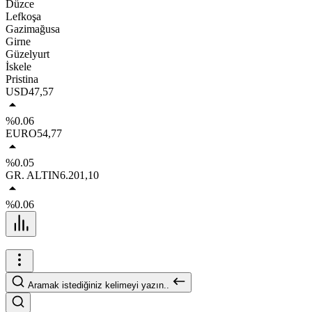
Düzce
Lefkoşa
Gazimağusa
Girne
Güzelyurt
İskele
Pristina
USD
47,57
%0.06
EURO
54,77
%0.05
GR. ALTIN
6.201,10
%0.06
Aramak istediğiniz kelimeyi yazın..