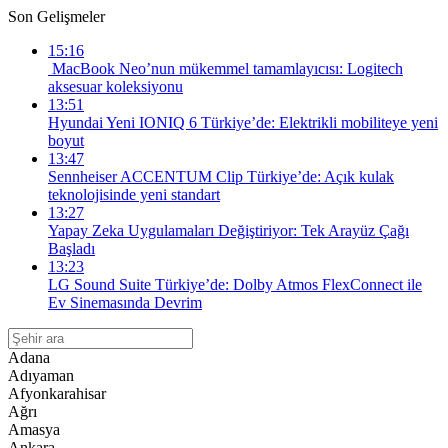
Son Gelişmeler
15:16
MacBook Neo’nun mükemmel tamamlayıcısı: Logitech
aksesuar koleksiyonu
13:51
Hyundai Yeni IONIQ 6 Türkiye’de: Elektrikli mobiliteye yeni
boyut
13:47
Sennheiser ACCENTUM Clip Türkiye’de: Açık kulak
teknolojisinde yeni standart
13:27
Yapay Zeka Uygulamaları Değiştiriyor: Tek Arayüz Çağı
Başladı
13:23
LG Sound Suite Türkiye’de: Dolby Atmos FlexConnect ile
Ev Sinemasında Devrim
Adana
Adıyaman
Afyonkarahisar
Ağrı
Amasya
Ankara