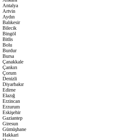
Antalya
Artvin
Aydın
Balıkesir
Bilecik
Bingöl
Bitlis
Bolu
Burdur
Bursa
Çanakkale
Çankırı
Çorum
Denizli
Diyarbakır
Edirne
Elazığ
Erzincan
Erzurum
Eskişehir
Gaziantep
Giresun
Gümüşhane
Hakkari