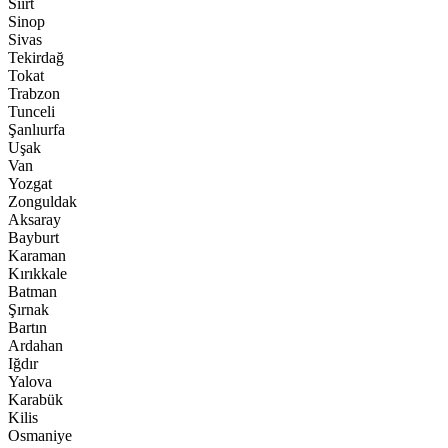
Siirt
Sinop
Sivas
Tekirdağ
Tokat
Trabzon
Tunceli
Şanlıurfa
Uşak
Van
Yozgat
Zonguldak
Aksaray
Bayburt
Karaman
Kırıkkale
Batman
Şırnak
Bartın
Ardahan
Iğdır
Yalova
Karabük
Kilis
Osmaniye