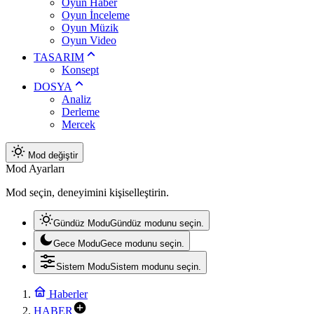
Oyun Haber
Oyun İnceleme
Oyun Müzik
Oyun Video
TASARIM
Konsept
DOSYA
Analiz
Derleme
Mercek
Mod değiştir
Mod Ayarları
Mod seçin, deneyimini kişiselleştirin.
Gündüz Modu
Gündüz modunu seçin.
Gece Modu
Gece modunu seçin.
Sistem Modu
Sistem modunu seçin.
Haberler
HABER