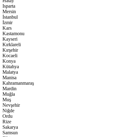
Hatay
Isparta
Mersin
İstanbul
İzmir
Kars
Kastamonu
Kayseri
Kırklareli
Kırşehir
Kocaeli
Konya
Kütahya
Malatya
Manisa
Kahramanmaraş
Mardin
Muğla
Muş
Nevşehir
Niğde
Ordu
Rize
Sakarya
Samsun