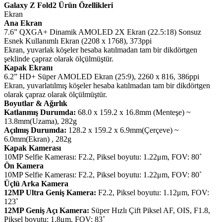
Galaxy Z Fold2 Ürün Özellikleri
Ekran
Ana Ekran
7.6” QXGA+ Dinamik AMOLED 2X Ekran (22.5:18) Sonsuz
Esnek Kullanımlı Ekran (2208 x 1768), 373ppi
Ekran, yuvarlak köşeler hesaba katılmadan tam bir dikdörtgen
şeklinde çapraz olarak ölçülmüştür.
Kapak Ekranı
6.2” HD+ Süper AMOLED Ekran (25:9), 2260 x 816, 386ppi
Ekran, yuvarlatılmış köşeler hesaba katılmadan tam bir dikdörtgen
olarak çapraz olarak ölçülmüştür.
Boyutlar & Ağırlık
Katlanmış Durumda:
68.0 x 159.2 x 16.8mm (Menteşe) ~
13.8mm(Uzama), 282g
Açılmış Durumda:
128.2 x 159.2 x 6.9mm(Çerçeve) ~
6.0mm(Ekran) , 282g
Kapak Kamerası
10MP Selfie Kamerası: F2.2, Piksel boyutu: 1.22μm, FOV: 80˚
Ön Kamera
10MP Selfie Kamerası: F2.2, Piksel boyutu: 1.22μm, FOV: 80˚
Üçlü Arka Kamera
12MP Ultra Geniş Kamera:
F2.2, Piksel boyutu: 1.12μm, FOV:
123˚
12MP Geniş Açı Kamera:
Süper Hızlı Çift Piksel AF, OIS, F1.8,
Piksel boyutu: 1.8μm, FOV: 83˚