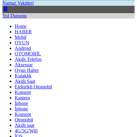
Namaz Vakitleri
Yol Durumu
Home
HABER
Mobil
OYUN
Android
OTOMOBİL
Akıllı Telefon
Aksesuar
Oyun Haber
Kulaklık
Akıllı Saat
Elektrikli Otomobil
Konsept
Kamera
İphone
İphone
Konsept
Otomobil
Akıllı saat
4G/5G/Wifi
İOS