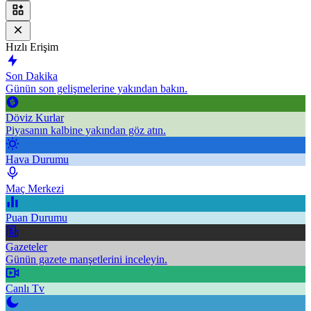
Hızlı Erişim
Son Dakika
Günün son gelişmelerine yakından bakın.
Döviz Kurlar
Piyasanın kalbine yakından göz atın.
Hava Durumu
Maç Merkezi
Puan Durumu
Gazeteler
Günün gazete manşetlerini inceleyin.
Canlı Tv