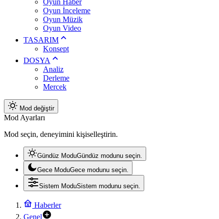
Oyun Haber
Oyun İnceleme
Oyun Müzik
Oyun Video
TASARIM
Konsept
DOSYA
Analiz
Derleme
Mercek
Mod değiştir
Mod Ayarları
Mod seçin, deneyimini kişiselleştirin.
Gündüz Modu
Gündüz modunu seçin.
Gece Modu
Gece modunu seçin.
Sistem Modu
Sistem modunu seçin.
Haberler
Genel