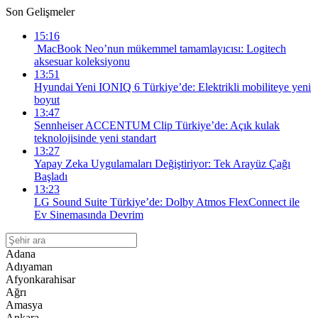
Son Gelişmeler
15:16
MacBook Neo’nun mükemmel tamamlayıcısı: Logitech
aksesuar koleksiyonu
13:51
Hyundai Yeni IONIQ 6 Türkiye’de: Elektrikli mobiliteye yeni
boyut
13:47
Sennheiser ACCENTUM Clip Türkiye’de: Açık kulak
teknolojisinde yeni standart
13:27
Yapay Zeka Uygulamaları Değiştiriyor: Tek Arayüz Çağı
Başladı
13:23
LG Sound Suite Türkiye’de: Dolby Atmos FlexConnect ile
Ev Sinemasında Devrim
Adana
Adıyaman
Afyonkarahisar
Ağrı
Amasya
Ankara