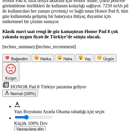
Honor Pad 8, hızlı dosya aktarımı için Honor Share, çoklu pencere
görüntüleme özellikleri ile kullanım kolaylığı sağlıyor. 7250 mAh pil
ile kullanıcıları her zaman çevrimiçi ve bağlı tutan Honor Pad 8, tüm
gün kullanımda gelişmiş bir bataryaya ihtiyaç duyanlar için
mükemmel bir çözüm sunuyor.
Klasik mavi saat rengi ile göz kamaştıran Honor Pad 8 çok
yakında uygun fiyatı ile Türkiye’de satışta olacak.
[techno_summary][techno_recommend]
Beğendim
Harika
Haha
Vay
Üzgün
Kızgın
HONOR Pad 8 Türkiye pazarına geliyor
Normal (100%)
Yazı Boyutunu Ayarla
Okuma rahatlığı için seçin
Küçük
100%
Dev
Varsayılana dön