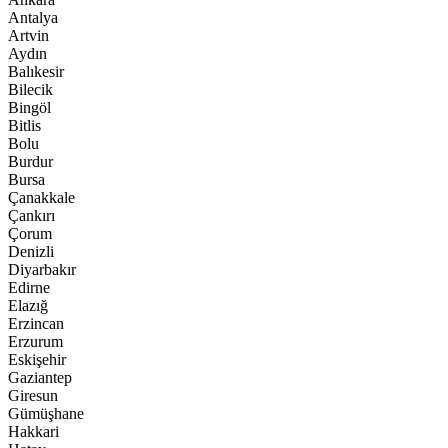
Antalya
Artvin
Aydın
Balıkesir
Bilecik
Bingöl
Bitlis
Bolu
Burdur
Bursa
Çanakkale
Çankırı
Çorum
Denizli
Diyarbakır
Edirne
Elazığ
Erzincan
Erzurum
Eskişehir
Gaziantep
Giresun
Gümüşhane
Hakkari