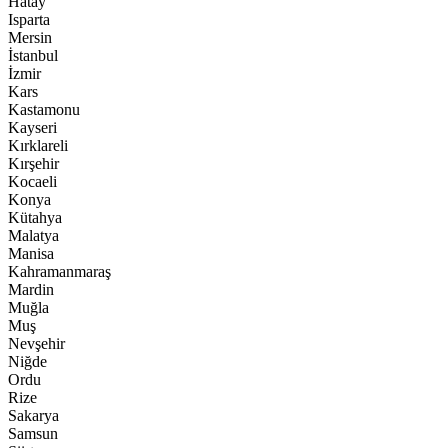
Hatay
Isparta
Mersin
İstanbul
İzmir
Kars
Kastamonu
Kayseri
Kırklareli
Kırşehir
Kocaeli
Konya
Kütahya
Malatya
Manisa
Kahramanmaraş
Mardin
Muğla
Muş
Nevşehir
Niğde
Ordu
Rize
Sakarya
Samsun