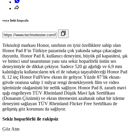
veya linki kopyala
Teknoloji markası Honor, sınıfının en iyisi özelliklere sahip olan
Honor Pad 8’in Türkiye pazarında çok yakında satışa çıkacağını
duyurdu. Honor Pad 8, kullanıcı deneyimi, büyük pil kapasitesi, şık
ve birinci sınıf tasarımının yanı sıra sekiz hoparlörlü üstün ses
deneyimiyle de dikkat çekiyor. Sadece 520 gr ağırlığı ve 6,9 mm
kalınlığıyla kullanıcıların tek el ile rahatça taşıyabileceği Honor Pad
8, 12 inç Honor FullView ekran ile geliyor. Yüzde 87’lik ekran-
gövde oranına sahip 1 milyar rengi destekleyerek film ve video
işlerinizde olağanüstü bir netlik sağlıyor. Honor Pad 8, zararlı mavi
ışığı engelleyen TÜV Rheinland Düşük Mavi Işık Sertifikası
(Donanım Çözümü) ve ekran titremesini azaltarak rahat bir izleme
deneyimi sağlayan TÜV Rheinland Flicker Free Sertifikası ile
gelişmiş göz koruması da sağlıyor.
Sekiz hoparlörlü ile rakipsiz
Göz Atın