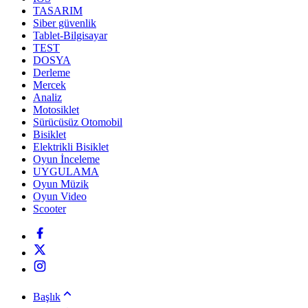
TASARIM
Siber güvenlik
Tablet-Bilgisayar
TEST
DOSYA
Derleme
Mercek
Analiz
Motosiklet
Sürücüsüz Otomobil
Bisiklet
Elektrikli Bisiklet
Oyun İnceleme
UYGULAMA
Oyun Müzik
Oyun Video
Scooter
Başlık