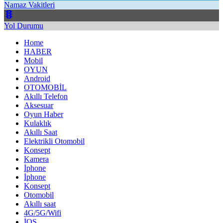
Namaz Vakitleri
Yol Durumu
Home
HABER
Mobil
OYUN
Android
OTOMOBİL
Akıllı Telefon
Aksesuar
Oyun Haber
Kulaklık
Akıllı Saat
Elektrikli Otomobil
Konsept
Kamera
İphone
İphone
Konsept
Otomobil
Akıllı saat
4G/5G/Wifi
İOS