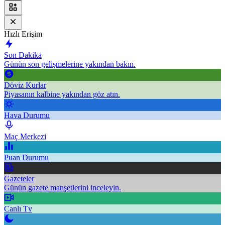
Hızlı Erişim
Son Dakika
Günün son gelişmelerine yakından bakın.
Döviz Kurlar
Piyasanın kalbine yakından göz atın.
Hava Durumu
Maç Merkezi
Puan Durumu
Gazeteler
Günün gazete manşetlerini inceleyin.
Canlı Tv