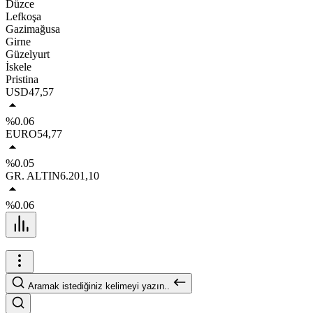
Düzce
Lefkoşa
Gazimağusa
Girne
Güzelyurt
İskele
Pristina
USD
47,57
%0.06
EURO
54,77
%0.05
GR. ALTIN
6.201,10
%0.06
Aramak istediğiniz kelimeyi yazın..