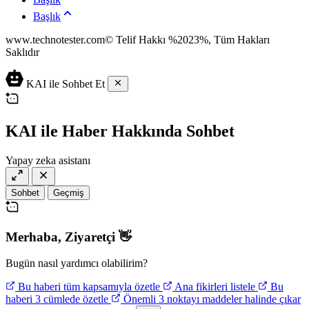
Başlık
www.technotester.com© Telif Hakkı %2023%, Tüm Hakları
Saklıdır
en
KAI ile Sohbet Et
iyi
casino
siteleri
deneme
KAI ile Haber Hakkında Sohbet
bonusu
veren
Yapay zeka asistanı
siteler
deneme
bonusu
Sohbet
Geçmiş
veren
siteler
deneme
Merhaba,
Ziyaretçi
👋
bonusu
veren
siteler
Bugün nasıl yardımcı olabilirim?
Bu haberi tüm kapsamıyla özetle
Ana fikirleri listele
Bu
haberi 3 cümlede özetle
Önemli 3 noktayı maddeler halinde çıkar