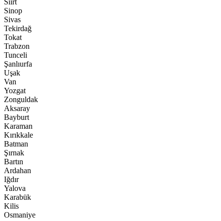
Siirt
Sinop
Sivas
Tekirdağ
Tokat
Trabzon
Tunceli
Şanlıurfa
Uşak
Van
Yozgat
Zonguldak
Aksaray
Bayburt
Karaman
Kırıkkale
Batman
Şırnak
Bartın
Ardahan
Iğdır
Yalova
Karabük
Kilis
Osmaniye