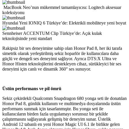
MacBook Neo’nun mükemmel tamamlayıcısı: Logitech aksesuar
koleksiyonu
Hyundai Yeni IONIQ 6 Türkiye’de: Elektrikli mobiliteye yeni boyut
Sennheiser ACCENTUM Clip Türkiye’de: Açık kulak
teknolojisinde yeni standart
Rakipsiz bir ses deneyimine sahip olan Honor Pad 8, her iki tarafa
simetrik olarak yerleştirilmiş sekiz hoparlör ile kullanıcılara daha
güçlü ve dengeli ses deneyimi sağlıyor. Ayrıca DTS:X Ultra ve
Honor Histen teknolojilerini destekleyen cihaz, sürükleyici bir ses
deneyimi için canlı ve dinamik 360° ses sunuyor.
Üstün performans ve pil ömrü
Sekiz çekirdekli Qualcomm Snapdragon 680 yonga seti ile donatılan
Honor Pad 8, günlük kullanım ve multimedya dosyalarında üstün
performans sunmak için tasarlanmıştır. Bu yonga seti ile
kullanıcıların birden fazla uygulamayı sorunsuz bir şekilde
çalıştırmasını sağlayarak gelişmiş bir deneyim sunar. Üstelik
Android 12 tabanlı en yeni Honor Magic UI 6.1 ile birlikte gelen